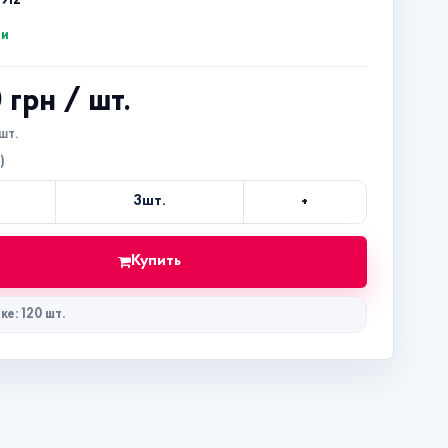
912
ии
0 грн
/ шт.
шт.
)
+
3
шт.
Кол-
во
Купить
ке: 120 шт.