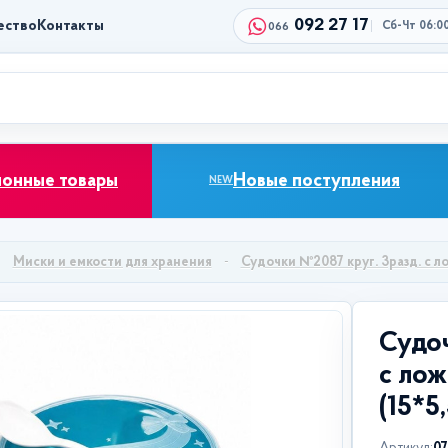
092 27 17
ество
Контакты
Сб-Чт 06:0
066
ионные товары
Новые поступления
NEW
Миски и емкости для хранения
Судочки №2087 круг. 3разд. с ло
Судоч
с лож
(15*5,