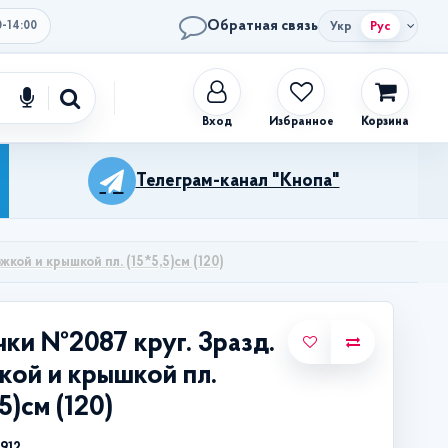
Обратная связь
Укр
Рус
0-14:00
Избранное
Корзина
Телеграм-канал "Кнопа"
жкой и крышкой пл. (15*5,5)см (120)
ки №2087 круг. 3разд.
кой и крышкой пл.
5)см (120)