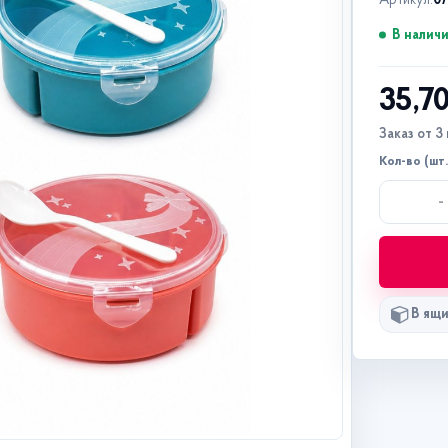
Артикул:
07
В налич
35,7
Заказ от 3 
Кол-во (шт.
-
В ящи