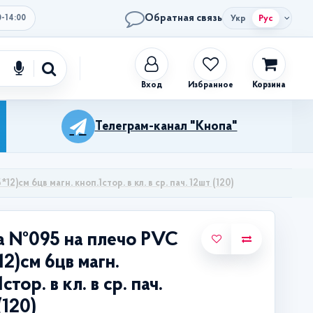
Обратная связь
Укр
Рус
0-14:00
Избранное
Корзина
Телеграм-канал "Кнопа"
2)см 6цв магн. кноп.1стор. в кл. в ср. пач. 12шт (120)
а №095 на плечо PVC
12)см 6цв магн.
стор. в кл. в ср. пач.
(120)