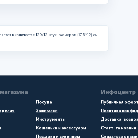
ляется в количестве 120/12 штук, размером (17,5*12) см.
 магазина
Инфоцентр
Посуда
Публичная офер
коделия
Зажигалки
Политика конфи
Инструменты
Доставка, возвра
ы
Кошельки и аксессуары
Статті та новини
Подарки и сувениры
Связаться с нами