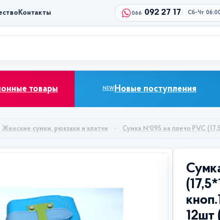
092 27 17
ество
Контакты
Сб-Чт 06:0
066
ионные товары
Новые поступления
NEW
Женские сумки, рюкзаки и клатчи
Сумка №095 на плечо PVC (17,5*1
Сумк
(17,5*
кноп.1
12шт 