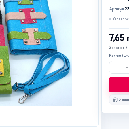
Артикул:
2
Осталось
7,65
Заказ от 7 
Кол-во (шт.
-
В ящи