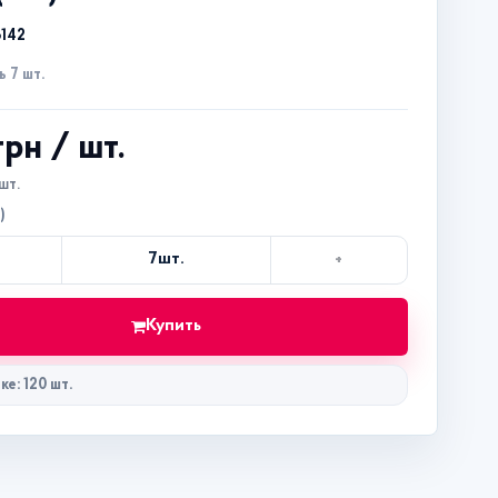
3142
 7 шт.
 грн
/ шт.
шт.
)
+
7
шт.
Кол-
во
Купить
ке: 120 шт.