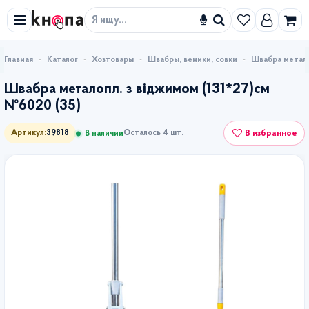
Искать
Каталог
Хозтовары
Швабры, веники, совки
Швабра метало
Швабра металопл. з віджимом (131*27)см
№6020 (35)
В избранное
Артикул:
39818
Осталось 4 шт.
В наличии