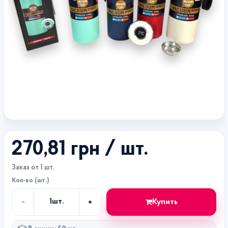
270,81 грн
/ шт.
Заказ от 1 шт.
Кол-во (шт.)
-
+
Купить
1
шт.
Кол-
во