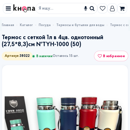
Искать
Каталог
Посуда
Термосы и бутылки для воды
Термос с се
Термос с сеткой 1л в 4цв. однотонный
(27,5*8,3)см №TYH-1000 (50)
В избранное
Артикул:
38022
Осталось 15 шт.
В наличии