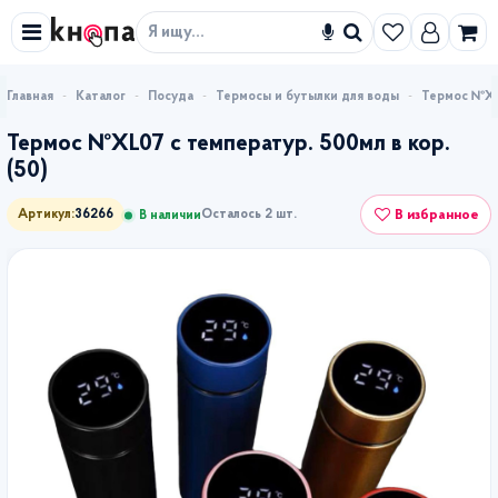
Искать
Каталог
Посуда
Термосы и бутылки для воды
Термос №XL0
Термос №XL07 с температур. 500мл в кор.
(50)
В избранное
Артикул:
36266
Осталось 2 шт.
В наличии