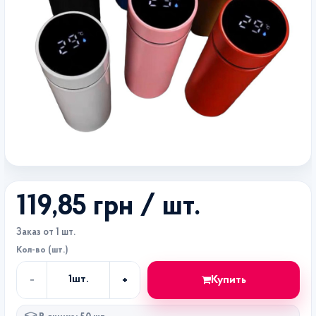
119,85 грн
/ шт.
Заказ от 1 шт.
Кол-во (шт.)
-
+
Купить
1
шт.
Кол-
во