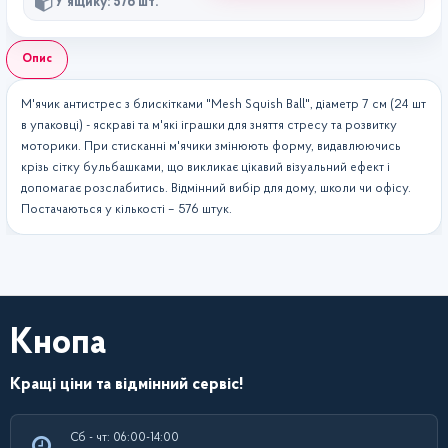
У ящику: 576 шт.
Опис
М'ячик антистрес з блискітками "Mesh Squish Ball", діаметр 7 см (24 шт
в упаковці) - яскраві та м'які іграшки для зняття стресу та розвитку
моторики. При стисканні м'ячики змінюють форму, видавлюючись
крізь сітку бульбашками, що викликає цікавий візуальний ефект і
допомагає розслабитись. Відмінний вибір для дому, школи чи офісу.
Постачаються у кількості – 576 штук.
Кнопа
Кращі ціни та відмінний сервіс!
Сб - чт: 06:00-14:00