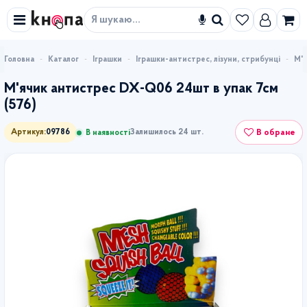
Знайти
Каталог
Іграшки
Іграшки-антистрес, лізуни, стрибунці
М'я
М'ячик антистрес DX-Q06 24шт в упак 7см
(576)
В обране
Артикул:
09786
Залишилось 24 шт.
В наявності