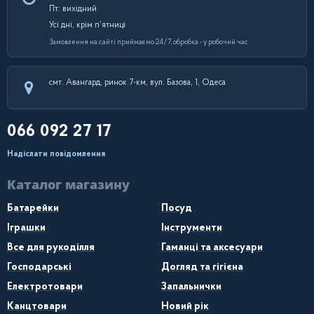
Пт: вихідний
Усі дні, крім п’ятниці
Замовлення на сайті приймаємо 24/7, обробка - у робочий час.
смт. Авангард, ринок 7-км, вул. Базова, 1, Одеса
066 092 27 17
Надіслати повідомлення
Каталог магазину
Батарейки
Посуд
Іграшки
Інструменти
Все для рукоділля
Гаманці та аксесуари
Господарські
Догляд та гігієна
Електротовари
Запальнички
Канцтовари
Новий рік