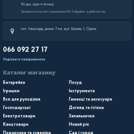
Усі дні, крім п’ятниці
Замовлення на сайті приймаємо 24/7, обробка - у робочий час.
смт. Авангард, ринок 7-км, вул. Базова, 1, Одеса
066 092 27 17
Надіслати повідомлення
Каталог магазину
Батарейки
Посуд
Іграшки
Інструменти
Все для рукоділля
Гаманці та аксесуари
Господарські
Догляд та гігієна
Електротовари
Запальнички
Канцтовари
Новий рік
Подарунки та сувеніри
Сад і город