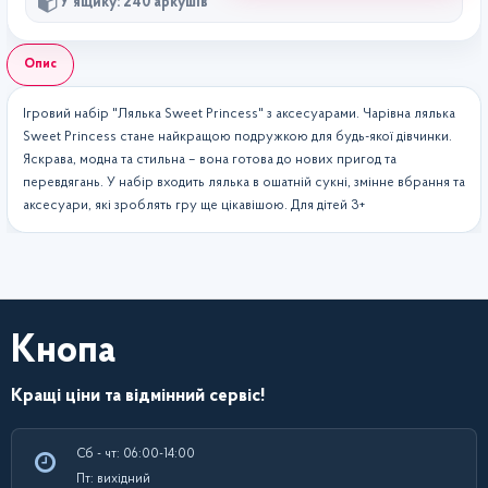
У ящику: 240 аркушів
Опис
Ігровий набір "Лялька Sweet Princess" з аксесуарами. Чарівна лялька
Sweet Princess стане найкращою подружкою для будь-якої дівчинки.
Яскрава, модна та стильна – вона готова до нових пригод та
перевдягань. У набір входить лялька в ошатній сукні, змінне вбрання та
аксесуари, які зроблять гру ще цікавішою. Для дітей 3+
Кнопа
Кращі ціни та відмінний сервіс!
Сб - чт: 06:00-14:00
Пт: вихідний