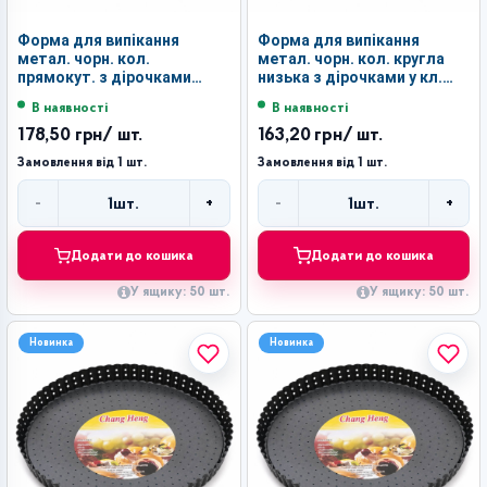
Форма для випікання
Форма для випікання
метал. чорн. кол.
метал. чорн. кол. кругла
прямокут. з дірочками
низька з дірочками у кл.
(31*21*2.8)см в кл. №LSY-5
д-30см №LSY-3-30 (50)
В наявності
В наявності
(50)
178,50 грн
/ шт.
163,20 грн
/ шт.
Замовлення від 1 шт.
Замовлення від 1 шт.
-
+
-
+
1
шт.
1
шт.
Кількість
Кількість
Додати до кошика
Додати до кошика
У ящику: 50 шт.
У ящику: 50 шт.
Новинка
Новинка