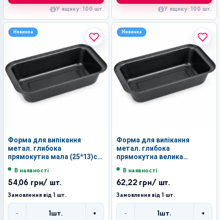
У ящику: 100 шт.
У ящику: 100 шт.
Новинка
Новинка
Форма для випікання
Форма для випікання
метал. глибока
метал. глибока
прямокутна мала (25*13)см
прямокутна велика
чорн. кол. №LSY-1-2 (100)
(28*15)см чорн. кол. №LSY-
В наявності
В наявності
1-1 (100)
54,06 грн
/ шт.
62,22 грн
/ шт.
Замовлення від 1 шт.
Замовлення від 1 шт.
-
+
-
+
1
шт.
1
шт.
Кількість
Кількість