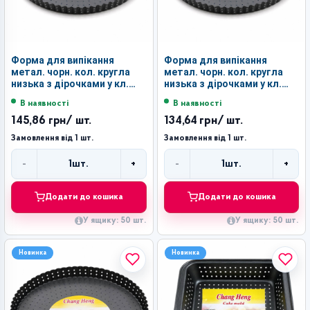
Форма для випікання
Форма для випікання
метал. чорн. кол. кругла
метал. чорн. кол. кругла
низька з дірочками у кл.
низька з дірочками у кл.
д-28см №LSY-3-28 (50)
д-26см №LSY-3-26 (50)
В наявності
В наявності
145,86 грн
/ шт.
134,64 грн
/ шт.
Замовлення від 1 шт.
Замовлення від 1 шт.
-
+
-
+
1
шт.
1
шт.
Кількість
Кількість
Додати до кошика
Додати до кошика
У ящику: 50 шт.
У ящику: 50 шт.
Новинка
Новинка