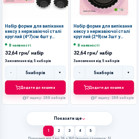
Набір форми для випікання
Набір форми для випікання
кексу з нержавіючої сталі
кексу з нержавіючої сталі
круглий (4*7)см 4шт у
круглий (2*9)см 3шт у
наборі №KAZ409-B (288)
наборі №KAZ318-B (288)
В наявності
В наявності
32,64 грн
/ набір
32,64 грн
/ набір
Замовлення від 5 наборів
Замовлення від 5 наборів
-
+
-
+
5
наборів
5
наборів
Кількість
Кількість
Додати до кошика
Додати до кошика
У ящику: 288 наборів
У ящику: 288 наборів
Показати ще
1
2
3
4
5
Показано від 1 до 36 з 160 (всього сторінок: 5)