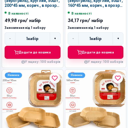
(аерогриль), круглий, 50шт,
(аерогриль), круглий, 50шт,
200*45 мм, корич., в прозр.
160*45 мм, корич., в прозр.
ПВХ упак., №Z-200K (100)
ПВХ упак., №Z-160K (100)
В наявності
В наявності
49,98 грн
/ набір
34,17 грн
/ набір
Замовлення від 1 набору
Замовлення від 1 набору
-
+
-
+
1
набір
1
набір
Кількість
Кількість
Додати до кошика
Додати до кошика
У ящику: 100 наборів
У ящику: 100 наборів
Новинка
Новинка