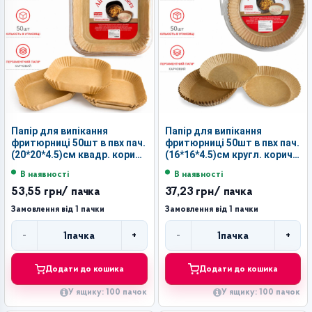
Папір для випікання
Папір для випікання
фритюрниці 50шт в пвх пач.
фритюрниці 50шт в пвх пач.
(20*20*4.5)см квадр. корич.
(16*16*4.5)см кругл. корич.
кол. №ZL-20-2 (100)
кол. №ZL-16-1 (100)
В наявності
В наявності
53,55 грн
/ пачка
37,23 грн
/ пачка
Замовлення від 1 пачки
Замовлення від 1 пачки
-
+
-
+
1
пачка
1
пачка
Кількість
Кількість
Додати до кошика
Додати до кошика
У ящику: 100 пачок
У ящику: 100 пачок