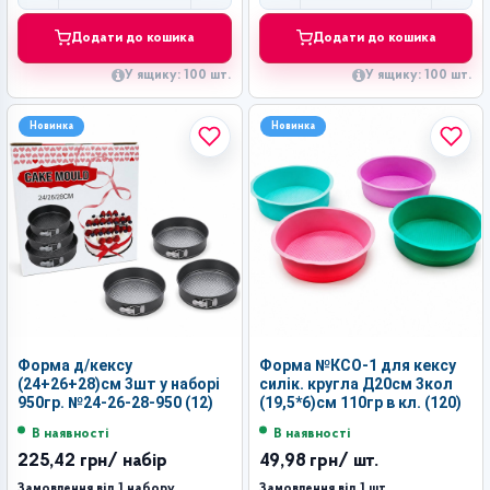
Додати до кошика
Додати до кошика
У ящику: 100 шт.
У ящику: 100 шт.
Новинка
Новинка
Форма д/кексу
Форма №КСО-1 для кексу
(24+26+28)см 3шт у наборі
силік. кругла Д20см 3кол
950гр. №24-26-28-950 (12)
(19,5*6)см 110гр в кл. (120)
В наявності
В наявності
225,42 грн
/ набір
49,98 грн
/ шт.
Замовлення від 1 набору
Замовлення від 1 шт.