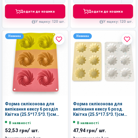
Додати до кошика
Додати до кошика
У ящику: 120 шт.
У ящику: 120 шт.
Новинка
Новинка
Форма силіконова для
Форма силіконова для
випікання кексу 6 розділ
випікання кексу 6 розд.
Квітка (25.5*17.5*3.1)см
Квітка (25.5*17.5*3.1)см
105гр. 2кол. №FY-0195 (120)
100гр. 2кол. №FY-0117 (120)
В наявності
В наявності
52,53 грн
/ шт.
47,94 грн
/ шт.