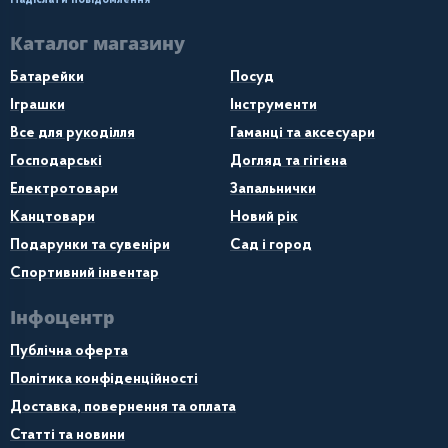
Надіслати повідомлення
Каталог магазину
Батарейки
Посуд
Іграшки
Інструменти
Все для рукоділля
Гаманці та аксесуари
Господарські
Догляд та гігієна
Електротовари
Запальнички
Канцтовари
Новий рік
Подарунки та сувеніри
Сад і город
Спортивний інвентар
Інфоцентр
Публічна оферта
Політика конфіденційності
Доставка, повернення та оплата
Статті та новини