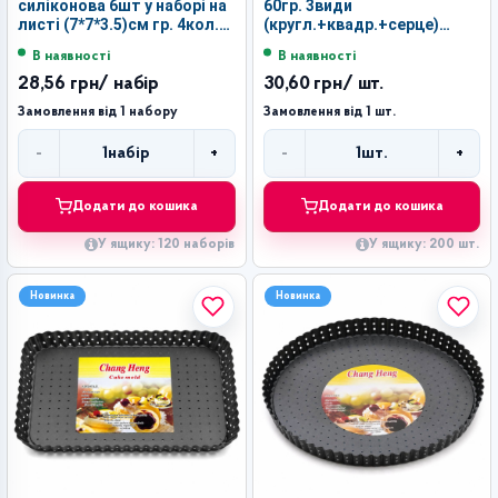
силіконова 6шт у наборі на
60гр. 3види
листі (7*7*3.5)см гр. 4кол.
(кругл.+квадр.+серце)
№FY-0101 (120)
(12.5*11*7)см 10шт у кл.
В наявності
В наявності
№FY-01196 (200)
28,56 грн
/ набір
30,60 грн
/ шт.
Замовлення від 1 набору
Замовлення від 1 шт.
-
+
-
+
1
набір
1
шт.
Кількість
Кількість
Додати до кошика
Додати до кошика
У ящику: 120 наборів
У ящику: 200 шт.
Новинка
Новинка