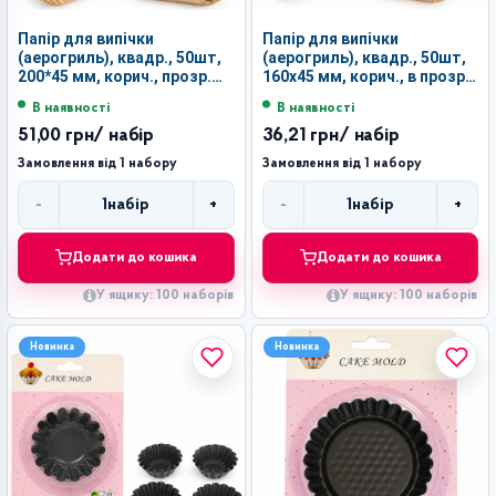
Папір для випічки
Папір для випічки
(аерогриль), квадр., 50шт,
(аерогриль), квадр., 50шт,
200*45 мм, корич., прозр.
160х45 мм, корич., в прозр.
ПВХ упак., №Z-200F (100)
ПВХ упак., №Z-160F (100)
В наявності
В наявності
51,00 грн
/ набір
36,21 грн
/ набір
Замовлення від 1 набору
Замовлення від 1 набору
-
+
-
+
1
набір
1
набір
Кількість
Кількість
Додати до кошика
Додати до кошика
У ящику: 100 наборів
У ящику: 100 наборів
Новинка
Новинка