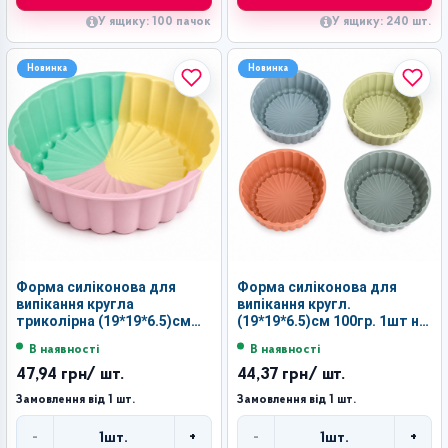
У ящику: 100 пачок
У ящику: 240 шт.
Новинка
Новинка
Форма силіконова для
Форма силіконова для
випікання кругла
випікання кругл.
триколірна (19*19*6.5)см
(19*19*6.5)см 100гр. 1шт на
100гр. 10шт кл. №01116
листі 10шт кл. №01120
В наявності
В наявності
(120)
(120)
47,94 грн
/ шт.
44,37 грн
/ шт.
Замовлення від 1 шт.
Замовлення від 1 шт.
-
+
-
+
1
шт.
1
шт.
Кількість
Кількість