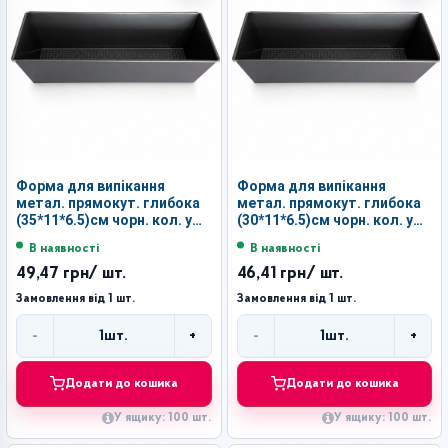
Форма для випікання
Форма для випікання
метал. прямокут. глибока
метал. прямокут. глибока
(35*11*6.5)см чорн. кол. у
(30*11*6.5)см чорн. кол. у
кл. №L4-4 (100)
кл. №L4-3 (100)
В наявності
В наявності
49,47 грн
/ шт.
46,41 грн
/ шт.
Замовлення від 1 шт.
Замовлення від 1 шт.
-
+
-
+
1
шт.
1
шт.
Кількість
Кількість
Додати до кошика
Додати до кошика
У ящику: 100 шт.
У ящику: 100 шт.