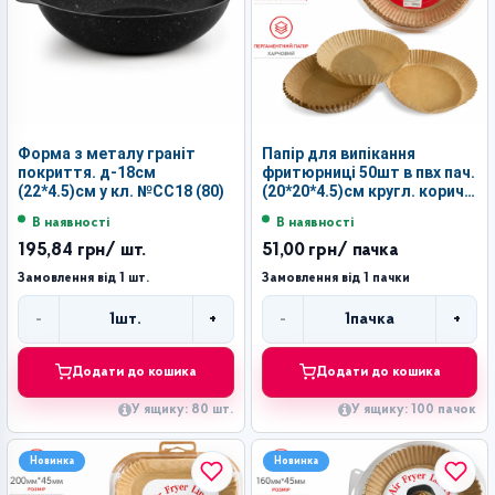
Форма з металу граніт
Папір для випікання
покриття. д-18см
фритюрниці 50шт в пвх пач.
(22*4.5)см у кл. №СС18 (80)
(20*20*4.5)см кругл. корич.
кол. №ZL-20-1 (100)
В наявності
В наявності
195,84 грн
/ шт.
51,00 грн
/ пачка
Замовлення від 1 шт.
Замовлення від 1 пачки
-
+
-
+
1
шт.
1
пачка
Кількість
Кількість
Додати до кошика
Додати до кошика
У ящику: 80 шт.
У ящику: 100 пачок
Новинка
Новинка