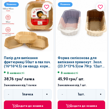
Новинка
Новинка
Папір для випікання
Форма силіконова для
фритюрниці 50шт в пвх пач.
випікання прямокут. 3кол.
(16*16*4.5) см квадр. корич.
(23.5*13*6.5)см 79гр. 12шт у
кол. №ZL-16-2 (100)
сер. кл. №ZU143 (240)
В наявності
В наявності
38,76 грн
/ пачка
45,90 грн
/ шт.
Замовлення від 1 пачки
Замовлення від 1 шт.
-
+
-
+
1
пачка
1
шт.
Кількість
Кількість
Додати до кошика
Додати до кошика