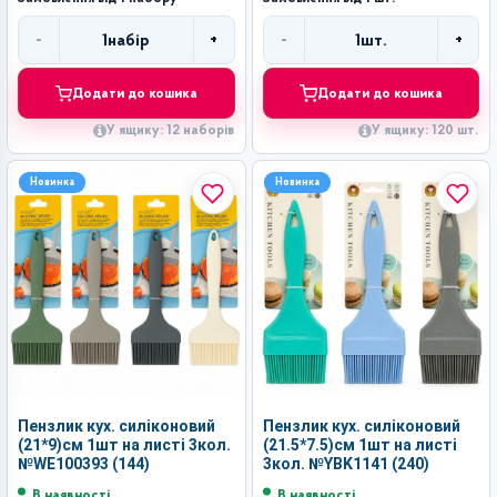
-
+
-
+
1
набір
1
шт.
Кількість
Кількість
Додати до кошика
Додати до кошика
У ящику: 12 наборів
У ящику: 120 шт.
Новинка
Новинка
Пензлик кух. силіконовий
Пензлик кух. силіконовий
(21*9)см 1шт на листі 3кол.
(21.5*7.5)см 1шт на листі
№WE100393 (144)
3кол. №YBK1141 (240)
В наявності
В наявності