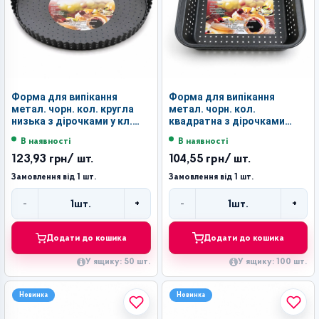
Форма для випікання
Форма для випікання
метал. чорн. кол. кругла
метал. чорн. кол.
низька з дірочками у кл.
квадратна з дірочками
д-24см №LSY-3-24 (50)
(23*23*5)см в кл. №LSY-4
В наявності
В наявності
(100)
123,93 грн
/ шт.
104,55 грн
/ шт.
Замовлення від 1 шт.
Замовлення від 1 шт.
-
+
-
+
1
шт.
1
шт.
Кількість
Кількість
Додати до кошика
Додати до кошика
У ящику: 50 шт.
У ящику: 100 шт.
Новинка
Новинка