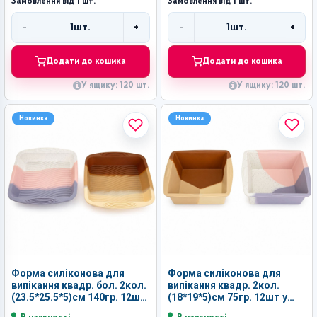
Замовлення від 1 шт.
Замовлення від 1 шт.
-
+
-
+
1
шт.
1
шт.
Кількість
Кількість
Додати до кошика
Додати до кошика
У ящику: 120 шт.
У ящику: 120 шт.
Новинка
Новинка
Форма силіконова для
Форма силіконова для
випікання квадр. бол. 2кол.
випікання квадр. 2кол.
(23.5*25.5*5)см 140гр. 12шт
(18*19*5)см 75гр. 12шт у
у пор. кл. №ZU128 (144)
пор. кл. №ZU155 (144)