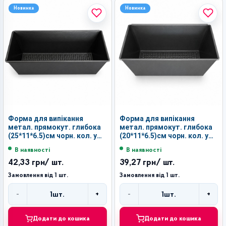
Новинка
Новинка
Форма для випікання
Форма для випікання
метал. прямокут. глибока
метал. прямокут. глибока
(25*11*6.5)см чорн. кол. у
(20*11*6.5)см чорн. кол. у
кл. №L4-2 (100)
кл. №L4-1 (100)
В наявності
В наявності
42,33 грн
/ шт.
39,27 грн
/ шт.
Замовлення від 1 шт.
Замовлення від 1 шт.
-
+
-
+
1
шт.
1
шт.
Кількість
Кількість
Додати до кошика
Додати до кошика