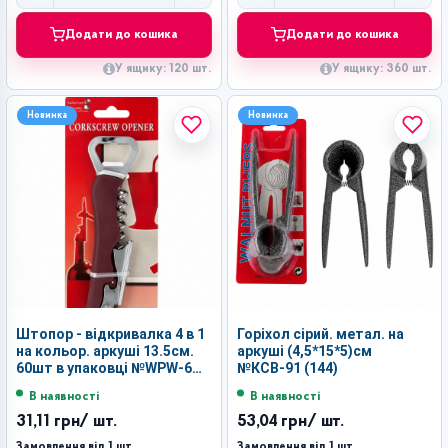
Додати до кошика
Додати до кошика
У ящику: 120 шт.
У ящику: 360 шт.
Новинка
Новинка
Штопор - відкривалка 4 в 1
Горіхол сірий. метал. на
на кольор. аркуші 13.5см.
аркуші (4,5*15*5)см
60шт в упаковці №WPW-6
№КСВ-91 (144)
(360)
В наявності
В наявності
31,11 грн
/ шт.
53,04 грн
/ шт.
Замовлення від 1 шт.
Замовлення від 1 шт.