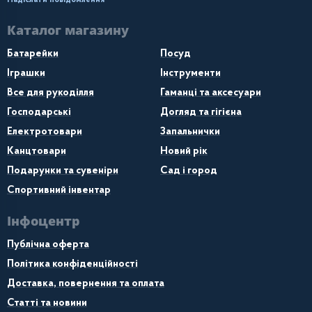
Надіслати повідомлення
Каталог магазину
Батарейки
Посуд
Іграшки
Інструменти
Все для рукоділля
Гаманці та аксесуари
Господарські
Догляд та гігієна
Електротовари
Запальнички
Канцтовари
Новий рік
Подарунки та сувеніри
Сад і город
Спортивний інвентар
Інфоцентр
Публічна оферта
Політика конфіденційності
Доставка, повернення та оплата
Статті та новини