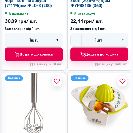
чорн. кол. на аркуші
3кол (20,5*8*9,5)см
(7*11*5)см №LD-3 (200)
№YP88135 (360)
В наявності
В наявності
30,09 грн
/ шт.
22,44 грн
/ шт.
Замовлення від 1 шт.
Замовлення від 1 шт.
-
+
-
+
1
шт.
1
шт.
Кількість
Кількість
Додати до кошика
Додати до кошика
У ящику: 200 шт.
У ящику: 360 шт.
Новинка
Новинка