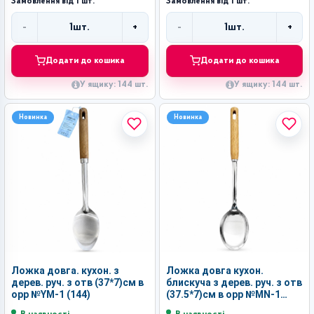
Замовлення від 1 шт.
Замовлення від 1 шт.
-
+
-
+
1
шт.
1
шт.
Кількість
Кількість
Додати до кошика
Додати до кошика
У ящику: 144 шт.
У ящику: 144 шт.
Новинка
Новинка
Ложка довга. кухон. з
Ложка довга кухон.
дерев. руч. з отв (37*7)см в
блискуча з дерев. руч. з отв
орр №YM-1 (144)
(37.5*7)см в орр №MN-1
(144)