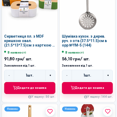
Серветниця пл. з MDF
Шумівка кухон. з дерев.
кришкою овал.
руч. з отв (37.5*11.5)см в
(21.5*13*7.5)см з карткою в
орр №YM-5 (144)
кл. №YW-MSS105 (50)
В наявності
В наявності
91,80 грн
/ шт.
56,10 грн
/ шт.
Замовлення від 1 шт.
Замовлення від 1 шт.
-
+
-
+
1
шт.
1
шт.
Кількість
Кількість
Додати до кошика
Додати до кошика
У ящику: 50 шт.
У ящику: 144 шт.
Новинка
Новинка