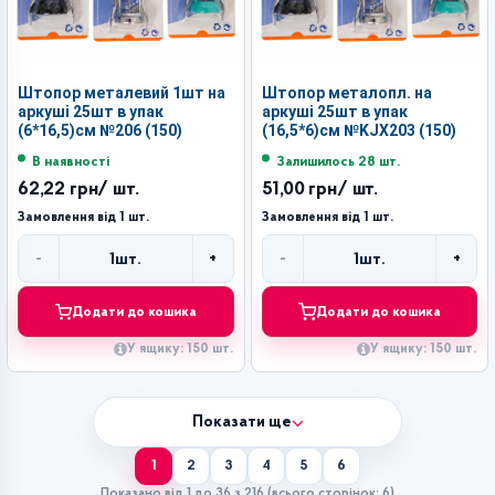
Штопор металевий 1шт на
Штопор металопл. на
аркуші 25шт в упак
аркуші 25шт в упак
(6*16,5)см №206 (150)
(16,5*6)см №KJX203 (150)
В наявності
Залишилось 28 шт.
62,22 грн
/ шт.
51,00 грн
/ шт.
Замовлення від 1 шт.
Замовлення від 1 шт.
-
+
-
+
1
шт.
1
шт.
Кількість
Кількість
Додати до кошика
Додати до кошика
У ящику: 150 шт.
У ящику: 150 шт.
Показати ще
1
2
3
4
5
6
Показано від 1 до 36 з 216 (всього сторінок: 6)