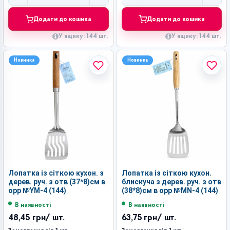
Додати до кошика
Додати до кошика
У ящику: 144 шт.
У ящику: 144 шт.
Новинка
Новинка
Лопатка із сіткою кухон. з
Лопатка із сіткою кухон.
дерев. руч. з отв (37*8)см в
блискуча з дерев. руч. з отв
орр №YM-4 (144)
(38*8)см в орр №MN-4 (144)
В наявності
В наявності
48,45 грн
/ шт.
63,75 грн
/ шт.