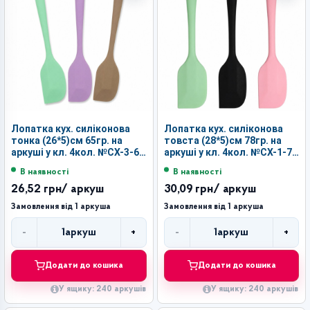
Лопатка кух. силіконова
Лопатка кух. силіконова
тонка (26*5)см 65гр. на
товста (28*5)см 78гр. на
аркуші у кл. 4кол. №CX-3-65
аркуші у кл. 4кол. №CX-1-78
(240)
(240)
В наявності
В наявності
26,52 грн
/ аркуш
30,09 грн
/ аркуш
Замовлення від 1 аркуша
Замовлення від 1 аркуша
-
+
-
+
1
аркуш
1
аркуш
Кількість
Кількість
Додати до кошика
Додати до кошика
У ящику: 240 аркушів
У ящику: 240 аркушів