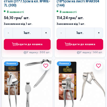
сталі (31*7.5)см в кл. №WIE-
(18*5)см на листі №AR304
7L (300)
(144)
В наявності
В наявності
56,10 грн
/ шт.
114,24 грн
/ шт.
Замовлення від 1 шт.
Замовлення від 1 шт.
-
+
-
+
1
шт.
1
шт.
Кількість
Кількість
Додати до кошика
Додати до кошика
У ящику: 300 шт.
У ящику: 144 шт.
Новинка
Новинка