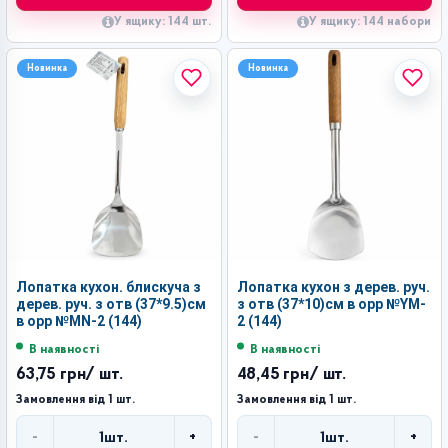
У ящику: 144 шт.
У ящику: 144 набори
Новинка
Новинка
Лопатка кухон. блискуча з
Лопатка кухон з дерев. руч.
дерев. руч. з отв (37*9.5)см
з отв (37*10)см в орр №YM-
в орр №MN-2 (144)
2 (144)
В наявності
В наявності
63,75 грн
/ шт.
48,45 грн
/ шт.
Замовлення від 1 шт.
Замовлення від 1 шт.
-
+
-
+
1
шт.
1
шт.
Кількість
Кількість