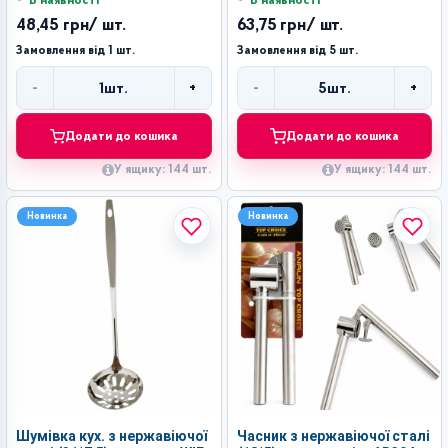
В наявності
В наявності
48,45 грн
/ шт.
63,75 грн
/ шт.
Замовлення від 1 шт.
Замовлення від 5 шт.
-
+
-
+
1
шт.
5
шт.
Кількість
Кількість
Додати до кошика
Додати до кошика
У ящику: 144 шт.
У ящику: 144 шт.
Новинка
Новинка
Шумівка кух. з нержавіючої
Часник з нержавіючої сталі