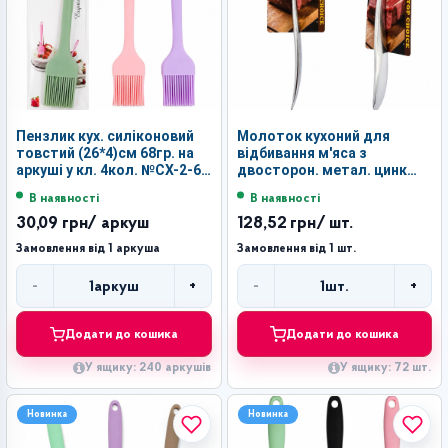
Пензлик кух. силіконовий
Молоток кухоний для
товстий (26*4)см 68гр. на
відбивання м'яса з
аркуші у кл. 4кол. №CX-2-68
двосторон. метал. цинк
(240)
(21*5)см на листі №AR4900
В наявності
В наявності
(72)
30,09 грн
/ аркуш
128,52 грн
/ шт.
Замовлення від 1 аркуша
Замовлення від 1 шт.
-
+
-
+
1
аркуш
1
шт.
Кількість
Кількість
Додати до кошика
Додати до кошика
У ящику: 240 аркушів
У ящику: 72 шт.
Новинка
Новинка