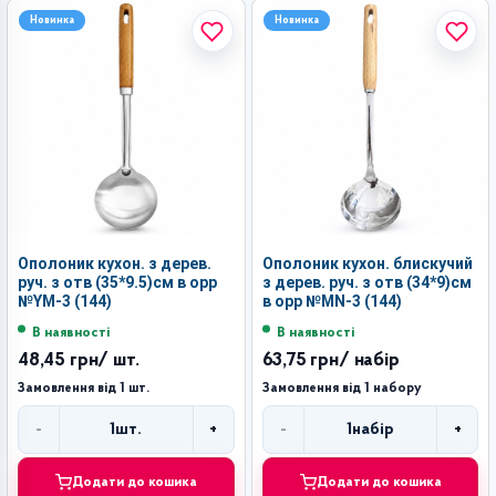
Новинка
Новинка
Ополоник кухон. з дерев.
Ополоник кухон. блискучий
руч. з отв (35*9.5)см в орр
з дерев. руч. з отв (34*9)см
№YM-3 (144)
в орр №MN-3 (144)
В наявності
В наявності
48,45 грн
/ шт.
63,75 грн
/ набір
Замовлення від 1 шт.
Замовлення від 1 набору
-
+
-
+
1
шт.
1
набір
Кількість
Кількість
Додати до кошика
Додати до кошика