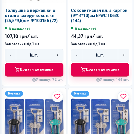
Толкушка з нержавіючої
Соковитискач пл. з картон
сталі з візерунком. в кл
(9*14*10)см №WCT0630
(25,5*9,5)см №100156 (72)
(144)
В наявності
В наявності
107,10 грн
/ шт.
44,37 грн
/ шт.
Замовлення від 1 шт.
Замовлення від 1 шт.
-
+
-
+
1
шт.
1
шт.
Кількість
Кількість
Додати до кошика
Додати до кошика
У ящику: 72 шт.
У ящику: 144 шт.
Новинка
Новинка