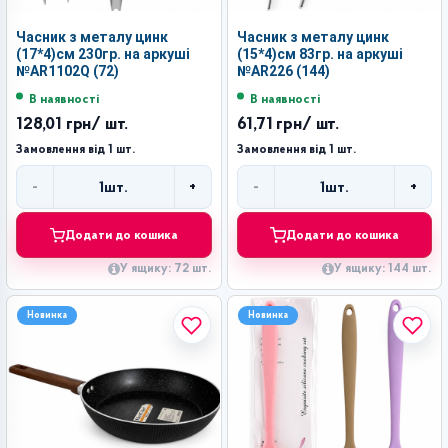
Часник з металу цинк
Часник з металу цинк
(17*4)см 230гр. на аркуші
(15*4)см 83гр. на аркуші
№AR1102Q (72)
№AR226 (144)
В наявності
В наявності
128,01 грн
/ шт.
61,71 грн
/ шт.
Замовлення від 1 шт.
Замовлення від 1 шт.
-
+
-
+
1
шт.
1
шт.
Кількість
Кількість
Додати до кошика
Додати до кошика
У ящику: 72 шт.
У ящику: 144 шт.
Новинка
Новинка