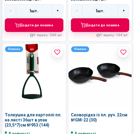
-
+
-
+
1
шт.
1
шт.
Кількість
Кількість
Додати до кошика
Додати до кошика
У ящику: 360 шт.
У ящику: 144 шт.
Новинка
Новинка
Толкушка для картоплі пл.
Сковорідка із пл. руч. 22см
на листі 36шт в упак
№GM-22 (30)
(23,5*7)см №953 (144)
В наявності
В наявності