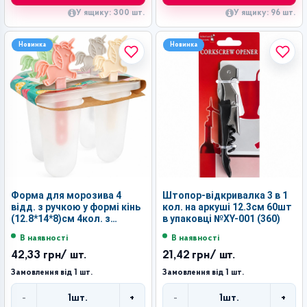
У ящику: 300 шт.
У ящику: 96 шт.
Новинка
Новинка
Форма для морозива 4
Штопор-відкривалка 3 в 1
відд. з ручкою у формі кінь
кол. на аркуші 12.3см 60шт
(12.8*14*8)см 4кол. з
в упаковці №XY-001 (360)
карткою №907 (120)
В наявності
В наявності
42,33 грн
/ шт.
21,42 грн
/ шт.
Замовлення від 1 шт.
Замовлення від 1 шт.
-
+
-
+
1
шт.
1
шт.
Кількість
Кількість