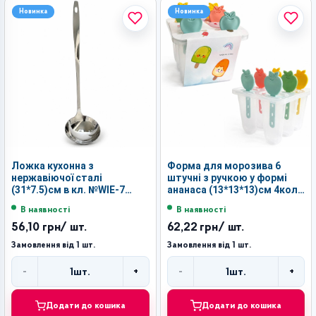
Новинка
Новинка
Ложка кухонна з
Форма для морозива 6
нержавіючої сталі
штучні з ручкою у формі
(31*7.5)см в кл. №WIE-7
ананаса (13*13*13)см 4кол.
(300)
з карткою №8825-6 (96)
В наявності
В наявності
56,10 грн
/ шт.
62,22 грн
/ шт.
Замовлення від 1 шт.
Замовлення від 1 шт.
-
+
-
+
1
шт.
1
шт.
Кількість
Кількість
Додати до кошика
Додати до кошика