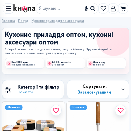
Знайти
Головна
Посуд
Кухонне приладдя та аксесуари
Кухонне приладдя оптом, кухонні
аксесуари оптом
Обирайте товари оптом для магазину, дому та бізнесу. Зручно збирайте
замовлення з різних категорій в одному кошику.
Від 1000 грн
5000+ товарів
Для дому
мін. сума замовлення
у наявності
та бізнесу
Сортувати:
Категорії та фільтр
За замовчуванням
Показати
Новинка
Новинка