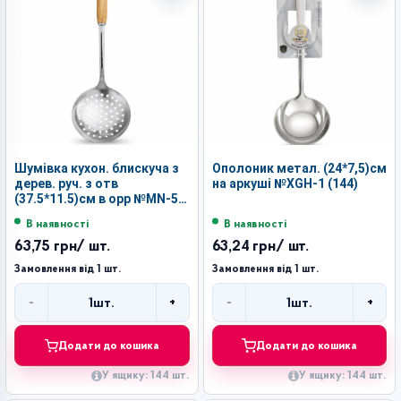
Шумівка кухон. блискуча з
Ополоник метал. (24*7,5)см
дерев. руч. з отв
на аркуші №XGH-1 (144)
(37.5*11.5)см в орр №MN-5
(144)
В наявності
В наявності
63,75 грн
/ шт.
63,24 грн
/ шт.
Замовлення від 1 шт.
Замовлення від 1 шт.
-
+
-
+
1
шт.
1
шт.
Кількість
Кількість
Додати до кошика
Додати до кошика
У ящику: 144 шт.
У ящику: 144 шт.