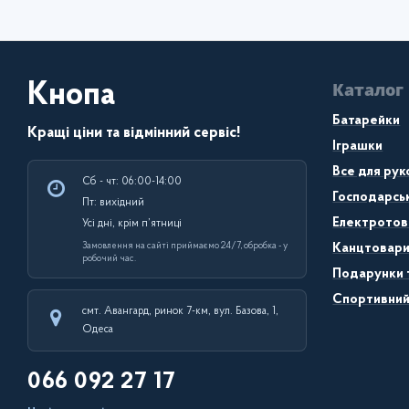
Каталог
Кнопа
Батарейки
Кращі ціни та відмінний сервіс!
Іграшки
Все для рук
Сб - чт: 06:00-14:00
Господарсь
Пт: вихідний
Електротов
Усі дні, крім п’ятниці
Замовлення на сайті приймаємо 24/7, обробка - у
Канцтовар
робочий час.
Подарунки 
Спортивний
смт. Авангард, ринок 7-км, вул. Базова, 1,
Одеса
066 092 27 17