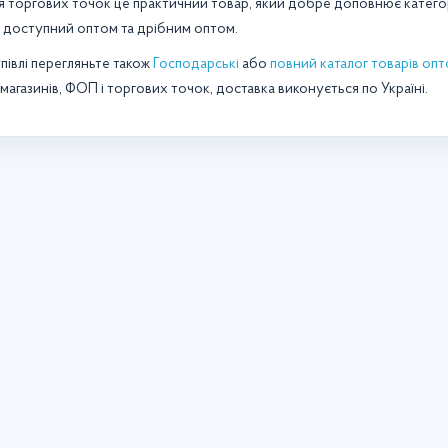
я торгових точок це практичний товар, який добре доповнює категорі
 доступний оптом та дрібним оптом.
півлі перегляньте також
Господарські
або
повний каталог товарів оп
магазинів, ФОП і торгових точок, доставка виконується по Україні.