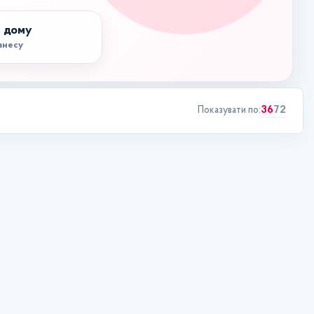
 дому
ізнесу
36
72
Показувати по: