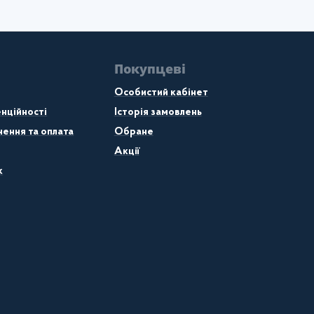
Покупцеві
Особистий кабінет
нційності
Історія замовлень
ення та оплата
Обране
Акції
к