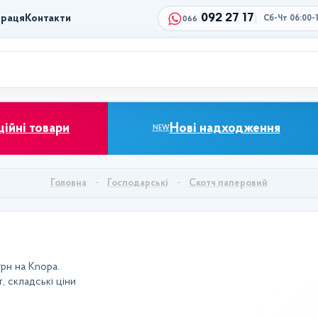
092 27 17
праця
Контакти
Сб-Чт 06:00-
066
ційні товари
Нові надходження
NEW
Головна
Господарські
Скотч паперовий
рн на Knopa.
, складські ціни