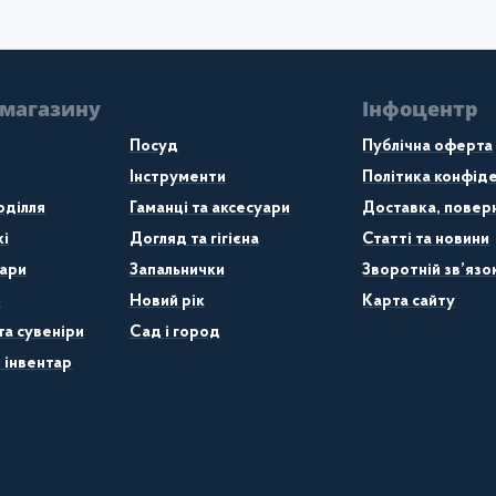
 магазину
Інфоцентр
Посуд
Публічна оферта
Інструменти
Політика конфіде
оділля
Гаманці та аксесуари
Доставка, поверн
кі
Догляд та гігієна
Статті та новини
ари
Запальнички
Зворотній зв’язо
и
Новий рік
Карта сайту
та сувеніри
Сад і город
 інвентар