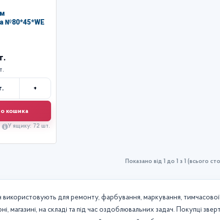
0м
а №80*45*WE
т.
т.
+
.
лькість
о кошика
У ящику: 72 шт.
Показано від 1 до 1 з 1 (всього сто
 використовують для ремонту, фарбування, маркування, тимчасової фі
ні, магазині, на складі та під час оздоблювальних задач. Покупці звер