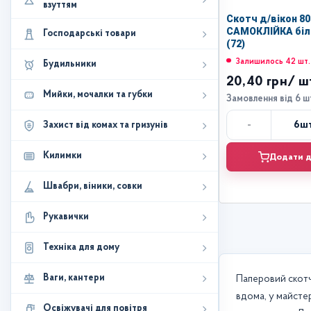
взуттям
Скотч д/вікон 8
САМОКЛІЙКА біл
Господарські товари
(72)
Залишилось 42 шт.
Будильники
20,40 грн
/ ш
Мийки, мочалки та губки
Замовлення від 6 ш
-
6
шт
Захист від комах та гризунів
Кі
Килимки
Додати д
Швабри, віники, совки
Рукавички
Техніка для дому
Ваги, кантери
Паперовий скотч
вдома, у майстер
Освіжувачі для повітря