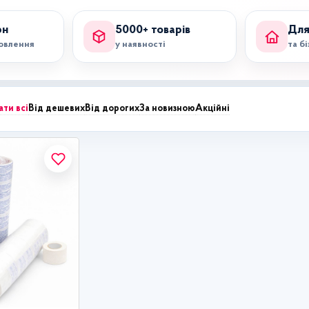
рн
5000+ товарів
Для
мовлення
у наявності
та б
ати всі
Від дешевих
Від дорогих
За новизною
Акційні