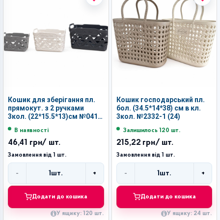
Кошик для зберігання пл.
Кошик господарський пл.
прямокут. з 2 ручками
бол. (34.5*14*38) см в кл.
3кол. (22*15.5*13)см №041
3кол. №2332-1 (24)
(120)
В наявності
Залишилось 120 шт.
46,41 грн
/ шт.
215,22 грн
/ шт.
Замовлення від 1 шт.
Замовлення від 1 шт.
-
+
-
+
1
шт.
1
шт.
Кількість
Кількість
Додати до кошика
Додати до кошика
У ящику: 120 шт.
У ящику: 24 шт.