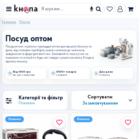
Знайти
Головна
Посуд
Посуд оптом
Посуд оптом і кухонне приладдя оптом для вашого бізнесу та
дому: від столових приборів, ножів і склянок до чайників,
заварників та форм для випічки. Замовляйте поштучно чи
ящиками та міксуйте будь-які товари з усього каталогу Knopa в
одному кошику.
Від 1000 грн
5000+ товарів
Для дому
мін. сума замовлення
у наявності
та бізнесу
Сортувати:
Категорії та фільтр
За замовчуванням
Показати
Новинка
Новинка