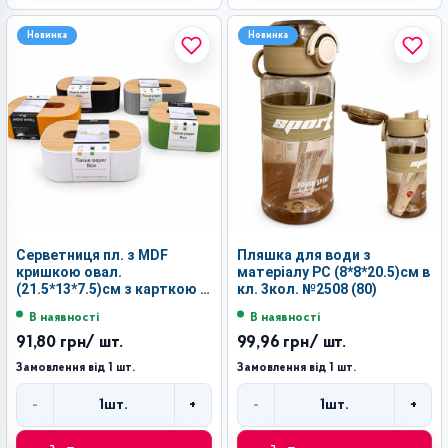
Новинка
Новинка
Серветниця пл. з MDF
Пляшка для води з
кришкою овал.
матеріалу РС (8*8*20.5)см в
(21.5*13*7.5)см з карткою в
кл. 3кол. №2508 (80)
кл. №YW-MSS105 (50)
В наявності
В наявності
91,80 грн
/ шт.
99,96 грн
/ шт.
Замовлення від 1 шт.
Замовлення від 1 шт.
-
+
-
+
1
шт.
1
шт.
Кількість
Кількість