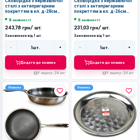
Сковорідка з нержавіючої
Сковорідка з нержавіючої
сталі з антипригарним
сталі з антипригарним
покриттям в кл. д-28см
покриттям в кл. д-26см
(28*5)см №BG-28 (24)
(26*4.5)см №BG-26 (24)
В наявності
В наявності
243,78 грн
/ шт.
231,03 грн
/ шт.
Замовлення від 1 шт.
Замовлення від 1 шт.
-
+
-
+
1
шт.
1
шт.
Кількість
Кількість
Додати до кошика
Додати до кошика
У ящику: 24 шт.
У ящику: 24 шт.
Новинка
Новинка