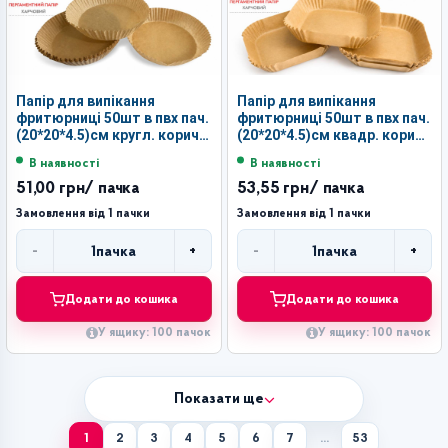
Папір для випікання
Папір для випікання
фритюрниці 50шт в пвх пач.
фритюрниці 50шт в пвх пач.
(20*20*4.5)см кругл. корич.
(20*20*4.5)см квадр. корич.
кол. №ZL-20-1 (100)
кол. №ZL-20-2 (100)
В наявності
В наявності
51,00 грн
/ пачка
53,55 грн
/ пачка
Замовлення від 1 пачки
Замовлення від 1 пачки
-
+
-
+
1
пачка
1
пачка
Кількість
Кількість
Додати до кошика
Додати до кошика
У ящику: 100 пачок
У ящику: 100 пачок
Показати ще
1
2
3
4
5
6
7
...
53