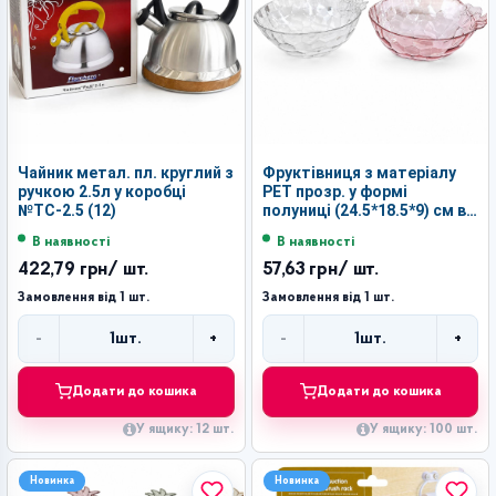
Чайник метал. пл. круглий з
Фруктівниця з матеріалу
ручкою 2.5л у коробці
РЕТ прозр. у формі
№ТС-2.5 (12)
полуниці (24.5*18.5*9) см в
кл. №1012 (100)
В наявності
В наявності
422,79 грн
/ шт.
57,63 грн
/ шт.
Замовлення від 1 шт.
Замовлення від 1 шт.
-
+
-
+
1
шт.
1
шт.
Кількість
Кількість
Додати до кошика
Додати до кошика
У ящику: 12 шт.
У ящику: 100 шт.
Новинка
Новинка