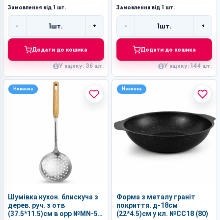
Замовлення від 1 шт.
Замовлення від 1 шт.
-
+
-
+
1
шт.
1
шт.
Кількість
Кількість
Додати до кошика
Додати до кошика
У ящику: 36 шт.
У ящику: 144 шт.
Новинка
Новинка
Шумівка кухон. блискуча з
Форма з металу граніт
дерев. руч. з отв
покриття. д-18см
(37.5*11.5)см в орр №MN-5
(22*4.5)см у кл. №СС18 (80)