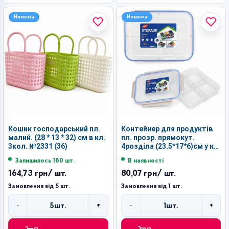
Новинка
Новинка
Кошик господарський пл.
Контейнер для продуктів
малий. (28 * 13 * 32) см в кл.
пл. прозр. прямокут.
3кол. №2331 (36)
4розділа (23.5*17*6)см у кл.
№7733 (72)
Залишилось 180 шт.
В наявності
164,73 грн
/ шт.
80,07 грн
/ шт.
Замовлення від 5 шт.
Замовлення від 1 шт.
-
+
-
+
5
шт.
1
шт.
Кількість
Кількість