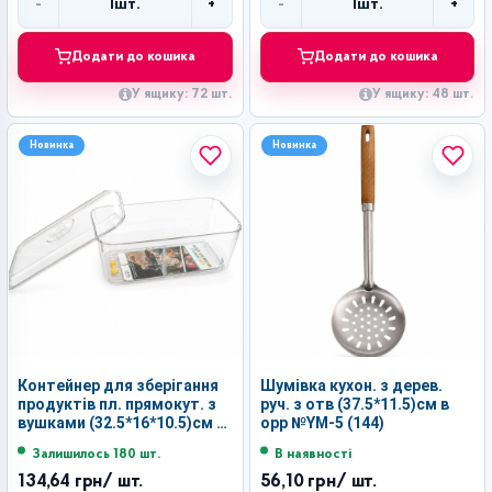
-
+
-
+
1
шт.
1
шт.
Кількість
Кількість
Додати до кошика
Додати до кошика
У ящику: 72 шт.
У ящику: 48 шт.
Новинка
Новинка
Контейнер для зберігання
Шумівка кухон. з дерев.
продуктів пл. прямокут. з
руч. з отв (37.5*11.5)см в
вушками (32.5*16*10.5)см в
орр №YM-5 (144)
кл. №А9544-3 (36)
Залишилось 180 шт.
В наявності
134,64 грн
/ шт.
56,10 грн
/ шт.