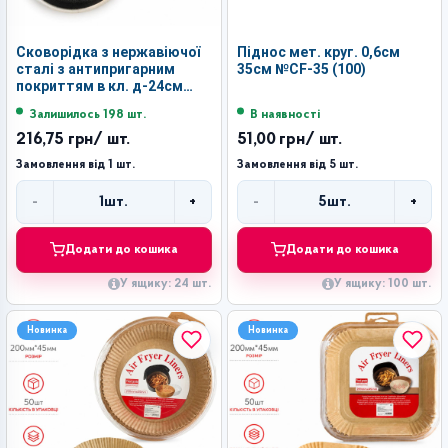
Сковорідка з нержавіючої
Піднос мет. круг. 0,6см
сталі з антипригарним
35см №CF-35 (100)
покриттям в кл. д-24см
(24*4.5)см №BG-24 (24)
Залишилось 198 шт.
В наявності
216,75 грн
/ шт.
51,00 грн
/ шт.
Замовлення від 1 шт.
Замовлення від 5 шт.
-
+
-
+
1
шт.
5
шт.
Кількість
Кількість
Додати до кошика
Додати до кошика
У ящику: 24 шт.
У ящику: 100 шт.
Новинка
Новинка