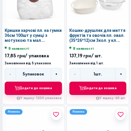
Кришки харчові пл. на гумки
Кошик-друшляк для миття
36см 100шт у сумці з
фруктів та овочів пл. овал.
мотузкою та мал.
(35*26*12)см 3кол. у кл.
ведмедики №FCD-36X
№960 (60)
В наявності
В наявності
(1200)
17,85 грн
/ упаковка
137,19 грн
/ шт.
Замовлення від 5 упаковок
Замовлення від 1 шт.
-
+
-
+
5
упаковок
1
шт.
Кількість
Кількість
Додати до кошика
Додати до кошика
У ящику: 1200 упаковок
У ящику: 60 шт.
Новинка
Новинка