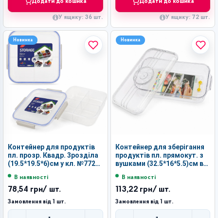
Додати до кошика
Додати до кошика
У ящику: 36 шт.
У ящику: 72 шт.
Новинка
Новинка
Контейнер для продуктів
Контейнер для зберігання
пл. прозр. Квадр. 3розділа
продуктів пл. прямокут. з
(19.5*19.5*6)см у кл. №7721
вушками (32.5*16*5.5)см в
(72)
кл. №А9543-3 (48)
В наявності
В наявності
78,54 грн
/ шт.
113,22 грн
/ шт.
Замовлення від 1 шт.
Замовлення від 1 шт.