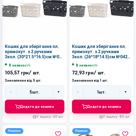
Кошик для зберігання пл.
Кошик для зберігання пл.
прямокут. з 2 ручками
прямокут. з 2 ручками
3кол. (30*21.5*16.5)см №043
3кол. (26*18*14.5)см №042
(60)
(80)
В наявності
В наявності
105,57 грн
/ шт.
72,93 грн
/ шт.
Замовлення від 5 шт.
Замовлення від 1 шт.
-
+
-
+
5
шт.
1
шт.
Кількість
Кількість
Додати до кошика
Додати до кошика
У ящику: 60 шт.
У ящику: 80 шт.
Новинка
Новинка