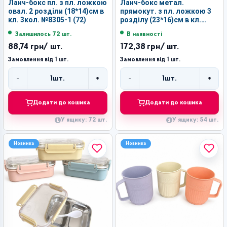
Ланч-бокс пл. з пл. ложкою
Ланч-бокс метал.
овал. 2 розділи (18*14)см в
прямокут. з пл. ложкою 3
кл. 3кол. №8305-1 (72)
розділу (23*16)см в кл.
3кол. №2173 (54)
Залишилось 72 шт.
В наявності
88,74 грн
/ шт.
172,38 грн
/ шт.
Замовлення від 1 шт.
Замовлення від 1 шт.
-
+
-
+
1
шт.
1
шт.
Кількість
Кількість
Додати до кошика
Додати до кошика
У ящику: 72 шт.
У ящику: 54 шт.
Новинка
Новинка