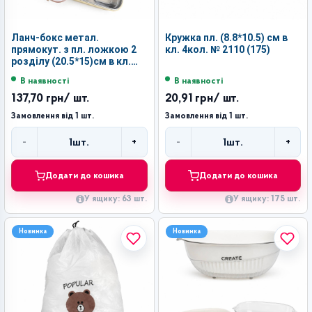
Ланч-бокс метал.
Кружка пл. (8.8*10.5) см в
прямокут. з пл. ложкою 2
кл. 4кол. № 2110 (175)
розділу (20.5*15)см в кл.
3кол. №2193 (63)
В наявності
В наявності
137,70 грн
/ шт.
20,91 грн
/ шт.
Замовлення від 1 шт.
Замовлення від 1 шт.
-
+
-
+
1
шт.
1
шт.
Кількість
Кількість
Додати до кошика
Додати до кошика
У ящику: 63 шт.
У ящику: 175 шт.
Новинка
Новинка