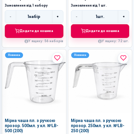
Замовлення від 1 набору
Замовлення від 1 шт.
-
+
-
+
1
набір
1
шт.
Кількість
Кількість
Додати до кошика
Додати до кошика
У ящику: 56 наборів
У ящику: 72 шт.
Новинка
Новинка
Мірна чаша пл. з ручкою
Мірна чаша пл. з ручкою
прозор. 500мл. у кл. №LB-
прозор. 250мл. у кл. №LB-
500 (200)
250 (200)