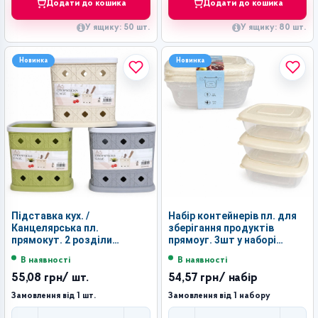
Додати до кошика
Додати до кошика
У ящику: 50 шт.
У ящику: 80 шт.
Новинка
Новинка
Підставка кух. /
Набір контейнерів пл. для
Канцелярська пл.
зберігання продуктів
прямокут. 2 розділи
прямоуг. 3шт у наборі
(15*10*14.5)см в кл. 3кол.
(16.5*12*8)см у кл. №8820
В наявності
В наявності
№501 (100)
(60)
55,08 грн
/ шт.
54,57 грн
/ набір
Замовлення від 1 шт.
Замовлення від 1 набору