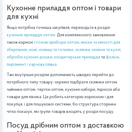
Кухонне приладдя оптом і товари
для кухні
Якщо потрібна точніша закупівля, переходьте в розділ
кухонне приладдя оптом
. Для комплексного замовлення
також корисні
столові прибори оптом
,
миски та ємності для
зберігання
,
ножі, ножиці та точилки
,
склянки, келихи та кухлі
,
обробні кухонні дошки
,
кондитерське приладдя
та
фольга,
пергамент і харчова плівка
.
Такі внутрішні розділи допомагають швидко перейти до
потрібного типу товару: окремо підібрати склянки оптом,
чайники оптом, тертки оптом, кухонні набори, підноси або
товари для пікніка. Це робить категорію корисною і для
покупця, і для пошукової системи, бо структура сторінки
чітко показує, які групи товарів входять у розділ посуду.
Посуд дрібним оптом з доставкою