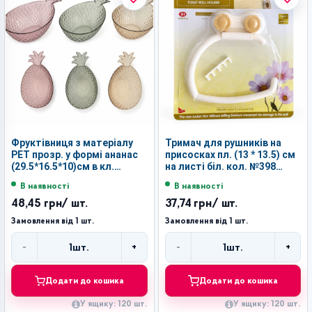
Фруктівниця з матеріалу
Тримач для рушників на
РЕТ прозр. у формі ананас
присосках пл. (13 * 13.5) см
(29.5*16.5*10)см в кл.
на листі біл. кол. №398
№1001 (120)
(120)
В наявності
В наявності
48,45 грн
/ шт.
37,74 грн
/ шт.
Замовлення від 1 шт.
Замовлення від 1 шт.
-
+
-
+
1
шт.
1
шт.
Кількість
Кількість
Додати до кошика
Додати до кошика
У ящику: 120 шт.
У ящику: 120 шт.