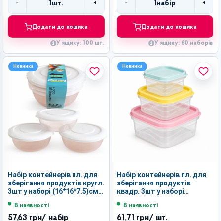
-
+
-
+
1
шт.
1
набір
Кількість
Кількість
Додати до кошика
Додати до кошика
У ящику: 100 шт.
У ящику: 60 наборів
Новинка
Новинка
Набір контейнерів пл. для
Набір контейнерів пл. для
зберігання продуктів кругл.
зберігання продуктів
3шт у наборі (16*16*7.5)см у
квадр. 3шт у наборі
кл. №8828 (56)
(16*16*6.5)см у кл. №R6423-
В наявності
В наявності
3 (72)
57,63 грн
/ набір
61,71 грн
/ шт.