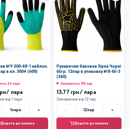
ки №Y-300-48-1 нейлон.
Рукавички бавовна Зірка Чорні
ар в кл. 300# (600)
65гр. 12пар в упаковку №X-65-3
(360)
ось 24 пари
Залишилось 180 пар
грн
/ пара
13,77 грн
/ пара
я від 1 пари
Замовлення від 12 пар
+
-
+
1
пара
12
пар
Кількість
Кількість
Додати до кошика
Додати до кошика