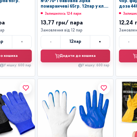
рна 65гр.
№Х-70-1 бавовна Зірка
чор. фа
помаранчеві 65гр. 12пар у кл.
доза 440
(600)
Залишилось 124 пари
Залишил
ра
13,77 грн
/ пара
12,24 
пар
Замовлення від 12 пар
Замовленн
+
-
+
-
ар
12
пар
лькість
Кількість
о кошика
Додати до кошика
У мішку: 600 пар
У мішку: 600 пар