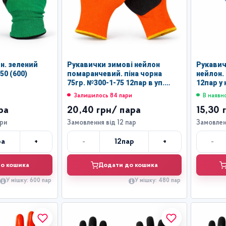
н. зелений
Рукавички зимові нейлон
Рукавич
50 (600)
помаранчевий. піна чорна
нейлон.
75гр. №300-1-75 12пар в уп.
12пар у 
(480)
Залишилось 84 пари
В наявн
ра
20,40 грн
/ пара
15,30 
ари
Замовлення від 12 пар
Замовленн
+
-
+
-
ра
12
пар
лькість
Кількість
о кошика
Додати до кошика
У мішку: 600 пар
У мішку: 480 пар