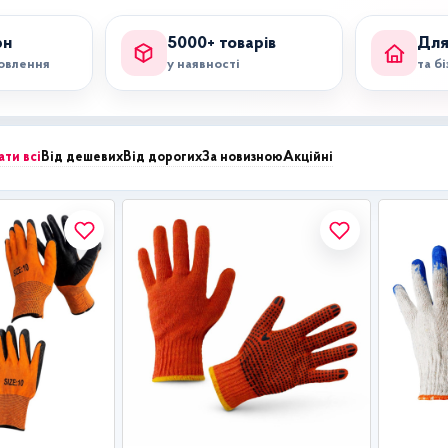
рн
5000+ товарів
Для
мовлення
у наявності
та б
ати всі
Від дешевих
Від дорогих
За новизною
Акційні