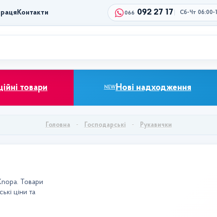
092 27 17
праця
Контакти
Сб-Чт 06:00-
066
ційні товари
Нові надходження
NEW
Головна
Господарські
Рукавички
Knopa. Товари
ькі ціни та