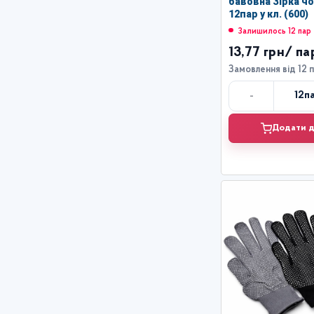
бавовна Зірка чо
12пар у кл. (600)
Залишилось 12 пар
13,77 грн
/ па
Замовлення від 12 
-
12
п
Кі
Додати д