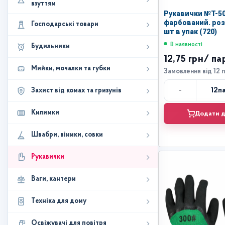
взуттям
Рукавички №Т-50
фарбований. розм
Господарські товари
шт в упак (720)
В наявності
Будильники
12,75 грн
/ па
Мийки, мочалки та губки
Замовлення від 12 
-
12
п
Захист від комах та гризунів
Кі
Килимки
Додати д
Швабри, віники, совки
Рукавички
Ваги, кантери
Техніка для дому
Освіжувачі для повітря