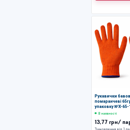
Рукавички бавов
помаранчеві 65гр
упаковку №X-65-1
В наявності
13,77 грн
/ па
Замовлення від 1 п