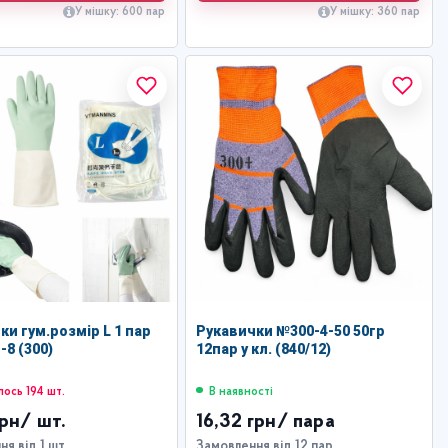
У мішку: 600 пар
У мішку: 360 пар
ки гум.розмір L 1 пар
Рукавички №300-4-50 50гр
-8 (300)
12пар у кл. (840/12)
ось 194 шт.
В наявності
грн
/ шт.
16,32 грн
/ пара
я від 1 шт.
Замовлення від 12 пар