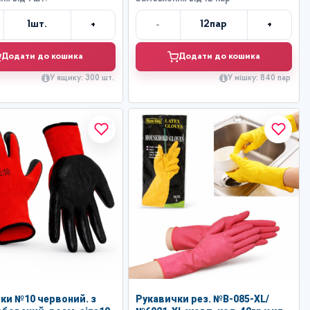
+
-
+
1
шт.
12
пар
Кількість
Кількість
Додати до кошика
Додати до кошика
У ящику: 300 шт.
У мішку: 840 пар
ки №10 червоний. з
Рукавички рез. №В-085-XL/