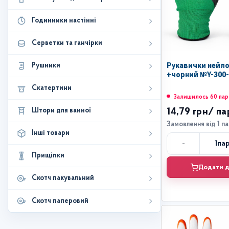
Годинники настінні
Серветки та ганчірки
Рукавички нейло
Рушники
+чорний №Y-300-
Скатертини
Залишилось 60 пар
Штори для ванної
14,79 грн
/ па
Замовлення від 1 п
Інші товари
-
1
па
Кі
Прищіпки
Додати д
Скотч пакувальний
Скотч паперовий