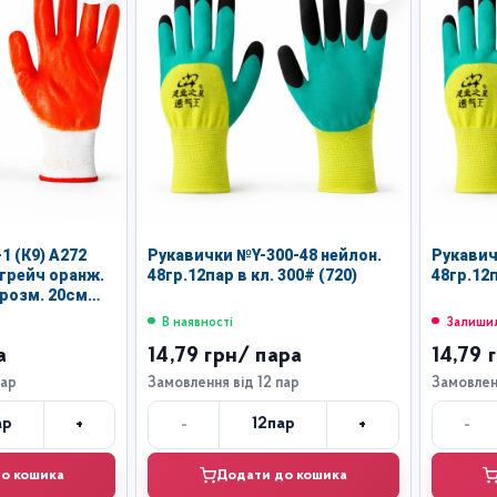
1 (К9) А272
Рукавички №Y-300-48 нейлон.
Рукавич
стрейч оранж.
48гр.12пар в кл. 300# (720)
48гр.12п
. розм. 20см
В наявності
Залишил
а
14,79 грн
/ пара
14,79 
пар
Замовлення від 12 пар
Замовленн
+
-
+
-
ар
12
пар
лькість
Кількість
о кошика
Додати до кошика