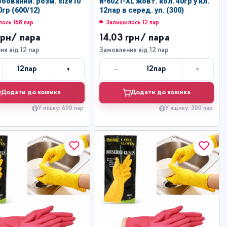
рбований. розм. size10
№6021-XL жовт. кол. 40гр у кл.
гр (600/12)
12пар в серед. уп. (300)
ось 168 пар
Залишилось 12 пар
грн
/ пара
14,03 грн
/ пара
я від 12 пар
Замовлення від 12 пар
+
-
+
12
пар
12
пар
Кількість
Кількість
Додати до кошика
Додати до кошика
У мішку: 600 пар
У ящику: 300 пар