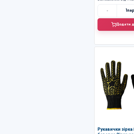
-
1
па
Кі
Додати д
Рукавички зірка