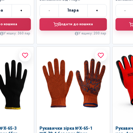
+
-
+
-
ра
1
пара
лькість
Кількість
о кошика
Додати до кошика
У мішку: 360 пар
У ящику: 200 пар
 №Х-65-3
Рукавички зірка №Х-65-1
Рукавич