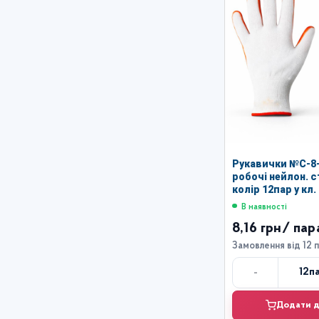
Рукавички №С-8-
робочі нейлон. 
колір 12пар у кл
22гр (960)
В наявності
8,16 грн
/ пар
Замовлення від 12 
-
12
п
Кі
Додати д