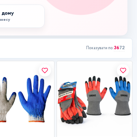
 дому
ізнесу
36
72
Показувати по: