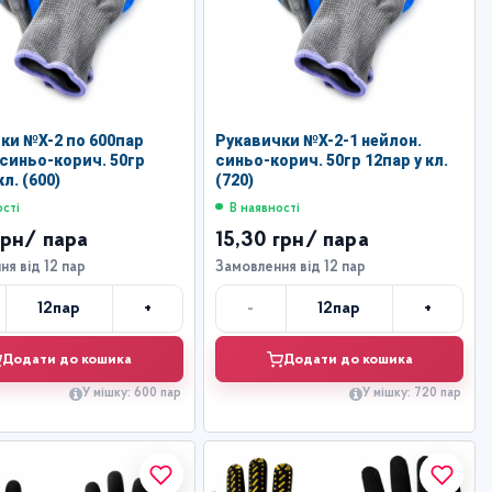
ки №Х-2 по 600пар
Рукавички №Х-2-1 нейлон.
 синьо-корич. 50гр
синьо-корич. 50гр 12пар у кл.
кл. (600)
(720)
ості
В наявності
грн
/ пара
15,30 грн
/ пара
я від 12 пар
Замовлення від 12 пар
+
-
+
12
пар
12
пар
Кількість
Кількість
Додати до кошика
Додати до кошика
У мішку: 600 пар
У мішку: 720 пар