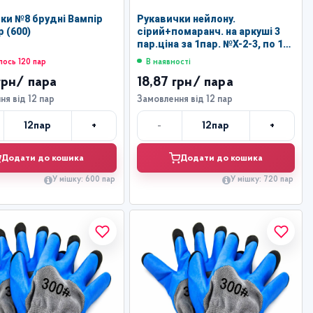
ки №8 брудні Вампір
Рукавички нейлону.
р (600)
сірий+помаранч. на аркуші 3
пар.ціна за 1пар. №Х-2-3, по 12
шт (720)
ось 120 пар
В наявності
грн
/ пара
18,87 грн
/ пара
я від 12 пар
Замовлення від 12 пар
+
-
+
12
пар
12
пар
Кількість
Кількість
Додати до кошика
Додати до кошика
У мішку: 600 пар
У мішку: 720 пар