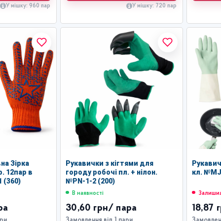
У мішку: 960 пар
У мішку: 720 пар
на Зірка
Рукавички з кігтями для
Рукавич
. 12пар в
городу робочі пл. + нілон.
кл. №MJ
 (360)
№PN-1-2 (200)
В наявності
Залишил
ра
30,60 грн
/ пара
18,87 
ари
Замовлення від 1 пари
Замовленн