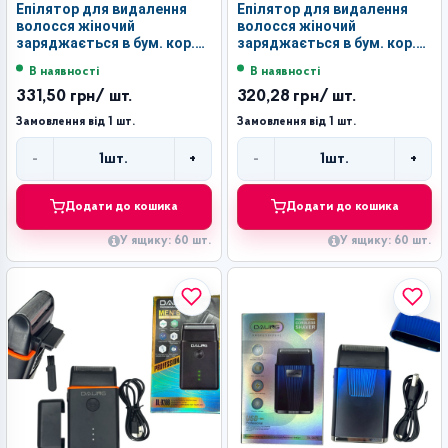
Епілятор для видалення
Епілятор для видалення
волосся жіночий
волосся жіночий
заряджається в бум. кор.
заряджається в бум. кор.
1шт №DL-6053 (60)
1шт №DL-6015 (60)
В наявності
В наявності
331,50 грн
/ шт.
320,28 грн
/ шт.
Замовлення від 1 шт.
Замовлення від 1 шт.
-
+
-
+
1
шт.
1
шт.
Кількість
Кількість
Додати до кошика
Додати до кошика
У ящику: 60 шт.
У ящику: 60 шт.