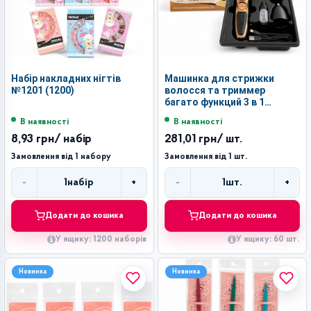
Набір накладних нігтів
Машинка для стрижки
№1201 (1200)
волосся та триммер
багато функций 3 в 1
(16*6)см в коробці №RE-
В наявності
В наявності
2107 (60)
8,93 грн
/ набір
281,01 грн
/ шт.
Замовлення від 1 набору
Замовлення від 1 шт.
-
+
-
+
1
набір
1
шт.
Кількість
Кількість
Додати до кошика
Додати до кошика
У ящику: 1200 наборів
У ящику: 60 шт.
Новинка
Новинка