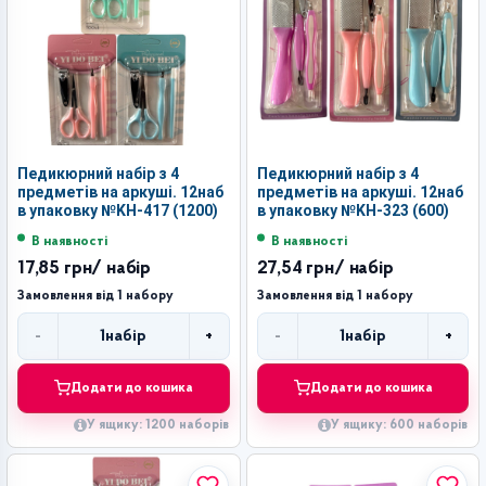
Педикюрний набір з 4
Педикюрний набір з 4
предметів на аркуші. 12наб
предметів на аркуші. 12наб
в упаковку №KH-417 (1200)
в упаковку №KH-323 (600)
В наявності
В наявності
17,85 грн
/ набір
27,54 грн
/ набір
Замовлення від 1 набору
Замовлення від 1 набору
-
+
-
+
1
набір
1
набір
Кількість
Кількість
Додати до кошика
Додати до кошика
У ящику: 1200 наборів
У ящику: 600 наборів