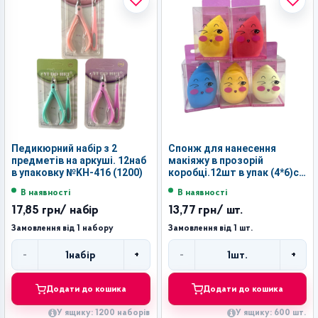
Педикюрний набір з 2
Спонж для нанесення
предметів на аркуші. 12наб
макіяжу в прозорій
в упаковку №KH-416 (1200)
коробці.12шт в упак (4*6)см
№84-17 (600)
В наявності
В наявності
17,85 грн
/ набір
13,77 грн
/ шт.
Замовлення від 1 набору
Замовлення від 1 шт.
-
+
-
+
1
набір
1
шт.
Кількість
Кількість
Додати до кошика
Додати до кошика
У ящику: 1200 наборів
У ящику: 600 шт.