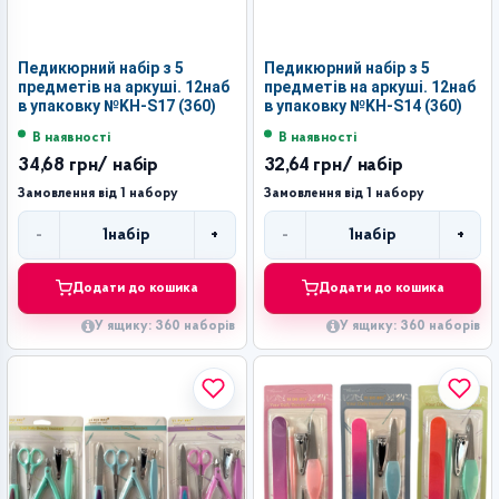
Педикюрний набір з 5
Педикюрний набір з 5
предметів на аркуші. 12наб
предметів на аркуші. 12наб
в упаковку №KH-S17 (360)
в упаковку №KH-S14 (360)
В наявності
В наявності
34,68 грн
/ набір
32,64 грн
/ набір
Замовлення від 1 набору
Замовлення від 1 набору
-
+
-
+
1
набір
1
набір
Кількість
Кількість
Додати до кошика
Додати до кошика
У ящику: 360 наборів
У ящику: 360 наборів