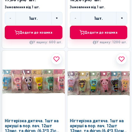
Замовлення від 1 шт.
Замовлення від 1 шт.
-
+
-
+
1
шт.
1
шт.
Кількість
Кількість
Додати до кошика
Додати до кошика
У ящику: 600 шт.
У ящику: 1200 шт.
Нігтерізка дитяча. 1шт на
Нігтерізка дитяча. 1шт на
аркуші в пор. пач. 12шт
аркуші в пор. пач. 12шт
12рис. та фігур. (6.3*3.2)см
12рис. та фігур.(6.4*3.5)см