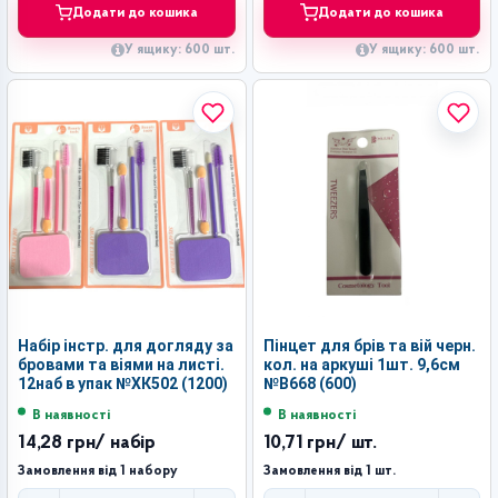
Додати до кошика
Додати до кошика
У ящику: 600 шт.
У ящику: 600 шт.
Набір інстр. для догляду за
Пінцет для брів та вій черн.
бровами та віями на листі.
кол. на аркуші 1шт. 9,6см
12наб в упак №ХК502 (1200)
№В668 (600)
В наявності
В наявності
14,28 грн
/ набір
10,71 грн
/ шт.
Замовлення від 1 набору
Замовлення від 1 шт.