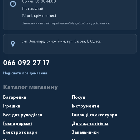
Сб - чт: 06:00-14:00
Пт: вихідний
Усі дні, крім п’ятниці
Замовлення на сайті приймаємо 24/7, обробка - у робочий час.
смт. Авангард, ринок 7-км, вул. Базова, 1, Одеса
066 092 27 17
Надіслати повідомлення
Каталог магазину
Батарейки
Посуд
Іграшки
Інструменти
Все для рукоділля
Гаманці та аксесуари
Господарські
Догляд та гігієна
Електротовари
Запальнички