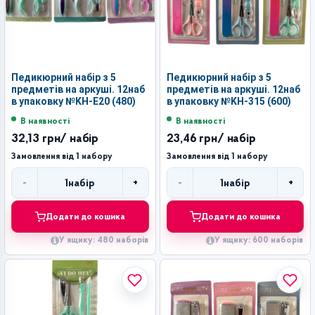
Педикюрний набір з 5
Педикюрний набір з 5
предметів на аркуші. 12наб
предметів на аркуші. 12наб
в упаковку №KH-E20 (480)
в упаковку №KH-315 (600)
В наявності
В наявності
32,13 грн
/ набір
23,46 грн
/ набір
Замовлення від 1 набору
Замовлення від 1 набору
-
+
-
+
1
набір
1
набір
Кількість
Кількість
Додати до кошика
Додати до кошика
У ящику: 480 наборів
У ящику: 600 наборів