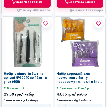
Додати до кошика
Додати до кошика
У ящику: 480 наборів
У ящику: 480 наборів
Набір із пінцетів 3шт на
Набір дорожній для
аркуші №G0040 по 12 шт в
косметики з 6шт у
упак (600)
прозорому пл. чохлі в 6кол.
№84-62 (240)
В наявності
Залишилось 21 набір
29,58 грн
/ набір
43,35 грн
/ набір
Замовлення від 1 набору
Замовлення від 1 набору