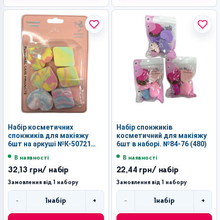
Набір косметичних
Набір спонжиків
спонжиків для макіяжу
косметичний для макіяжу
6шт на аркуші №К-50721
6шт в наборі. №84-76 (480)
(480)
В наявності
В наявності
32,13 грн
/ набір
22,44 грн
/ набір
Замовлення від 1 набору
Замовлення від 1 набору
-
+
-
+
1
набір
1
набір
Кількість
Кількість