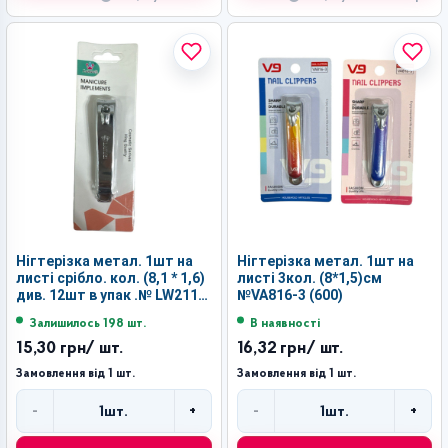
Нігтерізка метал. 1шт на
Нігтерізка метал. 1шт на
листі срібло. кол. (8,1 * 1,6)
листі 3кол. (8*1,5)см
див. 12шт в упак .№ LW211K
№VA816-3 (600)
(600)
Залишилось 198 шт.
В наявності
15,30 грн
/ шт.
16,32 грн
/ шт.
Замовлення від 1 шт.
Замовлення від 1 шт.
-
+
-
+
1
шт.
1
шт.
Кількість
Кількість