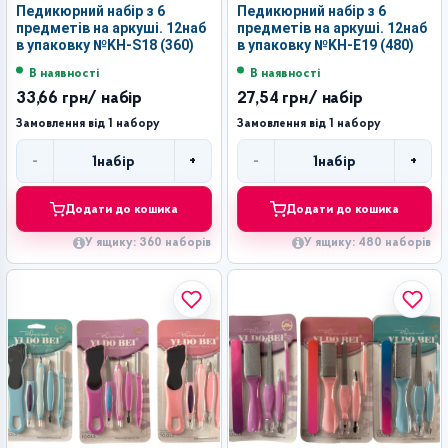
Педикюрний набір з 6
Педикюрний набір з 6
предметів на аркуші. 12наб
предметів на аркуші. 12наб
в упаковку №KH-S18 (360)
в упаковку №KH-E19 (480)
В наявності
В наявності
33,66 грн
/ набір
27,54 грн
/ набір
Замовлення від 1 набору
Замовлення від 1 набору
-
+
-
+
1
набір
1
набір
Кількість
Кількість
Додати до кошика
Додати до кошика
У ящику: 360 наборів
У ящику: 480 наборів