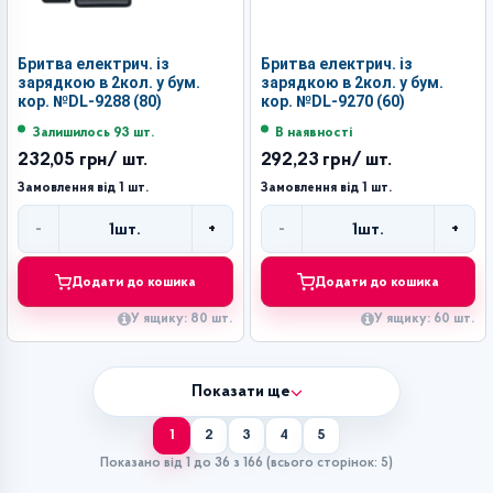
Бритва електрич. із
Бритва електрич. із
зарядкою в 2кол. у бум.
зарядкою в 2кол. у бум.
кор. №DL-9288 (80)
кор. №DL-9270 (60)
Залишилось 93 шт.
В наявності
232,05 грн
/ шт.
292,23 грн
/ шт.
Замовлення від 1 шт.
Замовлення від 1 шт.
-
+
-
+
1
шт.
1
шт.
Кількість
Кількість
Додати до кошика
Додати до кошика
У ящику: 80 шт.
У ящику: 60 шт.
Показати ще
1
2
3
4
5
Показано від 1 до 36 з 166 (всього сторінок: 5)