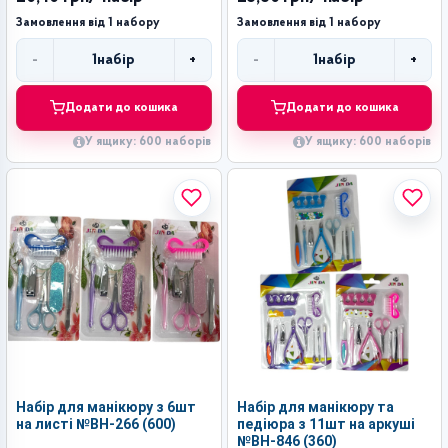
Замовлення від 1 набору
Замовлення від 1 набору
-
+
-
+
1
набір
1
набір
Кількість
Кількість
Додати до кошика
Додати до кошика
У ящику: 600 наборів
У ящику: 600 наборів
Набір для манікюру з 6шт
Набір для манікюру та
на листі №ВН-266 (600)
педіюра з 11шт на аркуші
№ВН-846 (360)