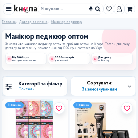
Знайти
Головна
Догляд та гігієна
Манікюр педикюр
Манікюр педикюр оптом
Замовляйте манікюр педикюр оптом та дрібним оптом на Knopa. Товари для дому,
догляду та магазину, замовлення від 1000 грн, доставка по Україні.
Від 1000 грн
5000+ товарів
Для дому
мін. сума замовлення
у наявності
та бізнесу
Сортувати:
Категорії та фільтр
За замовчуванням
Показати
Новинка
Новинка