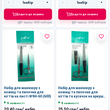
-
+
-
+
1
набір
1
набір
Кількість
Кількість
Додати до кошика
Додати до кошика
У ящику: 600 наборів
У ящику: 240 наборів
Набір для манікюру з
Набір для манікюру з
ножиці та пилочки для
ножиці та пилочки для
нігтів на листі №84-60 (600)
нігтів та кусачок на аркуші
№84-61 (600)
В наявності
В наявності
20,40 грн
/ набір
25,50 грн
/ набір