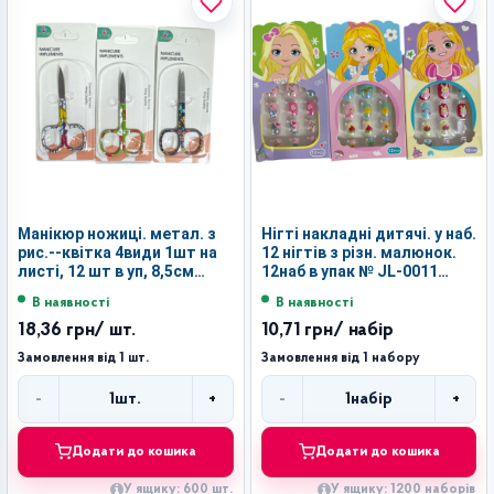
Манікюр ножиці. метал. з
Нігті накладні дитячі. у наб.
рис.--квітка 4види 1шт на
12 нігтів з різн. малюнок.
листі, 12 шт в уп, 8,5см
12наб в упак № JL-0011
№А-4 (600)
(1200)
В наявності
В наявності
18,36 грн
/ шт.
10,71 грн
/ набір
Замовлення від 1 шт.
Замовлення від 1 набору
-
+
-
+
1
шт.
1
набір
Кількість
Кількість
Додати до кошика
Додати до кошика
У ящику: 600 шт.
У ящику: 1200 наборів