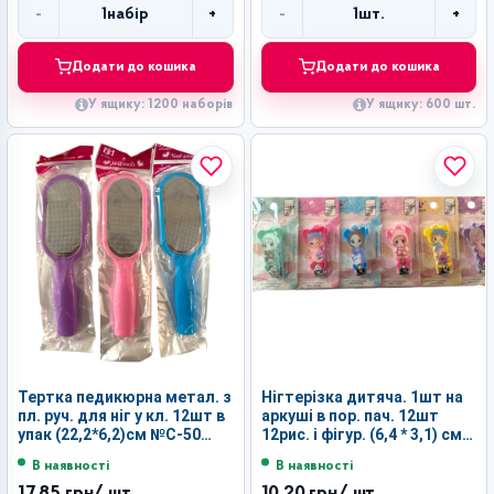
-
+
-
+
1
набір
1
шт.
Кількість
Кількість
Додати до кошика
Додати до кошика
У ящику: 1200 наборів
У ящику: 600 шт.
Тертка педикюрна метал. з
Нігтерізка дитяча. 1шт на
пл. руч. для ніг у кл. 12шт в
аркуші в пор. пач. 12шт
упак (22,2*6,2)см №С-50
12рис. і фігур. (6,4 * 3,1) см
(600)
№ L201K-6 (1200)
В наявності
В наявності
17,85 грн
/ шт.
10,20 грн
/ шт.