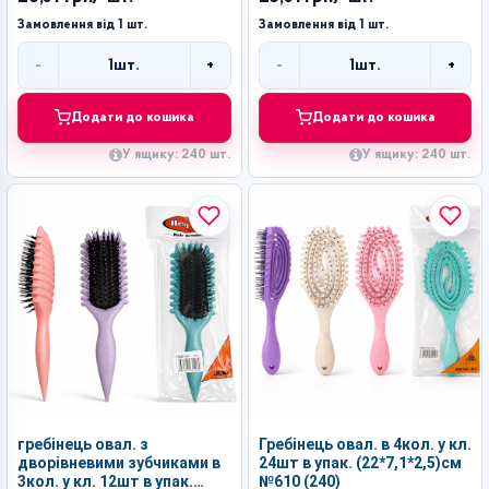
Замовлення від 1 шт.
Замовлення від 1 шт.
-
+
-
+
1
шт.
1
шт.
Кількість
Кількість
Додати до кошика
Додати до кошика
У ящику: 240 шт.
У ящику: 240 шт.
гребінець овал. з
Гребінець овал. в 4кол. у кл.
дворівневими зубчиками в
24шт в упак. (22*7,1*2,5)см
3кол. у кл. 12шт в упак.
№610 (240)