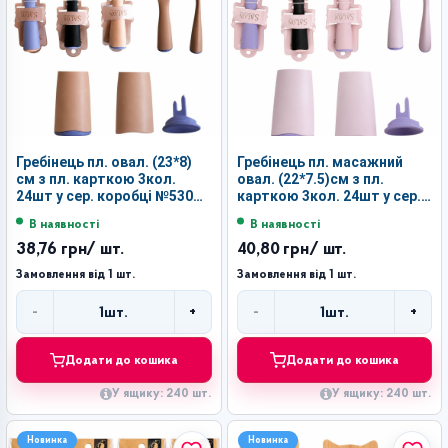
Гребінець пл. овал. (23*8)
Гребінець пл. масажний
см з пл. карткою 3кол.
овал. (22*7.5)см з пл.
24шт у сер. коробці №530
карткою 3кол. 24шт у сер.
(240)
коробці №529 (240)
В наявності
В наявності
38,76 грн
/ шт.
40,80 грн
/ шт.
Замовлення від 1 шт.
Замовлення від 1 шт.
-
+
-
+
1
шт.
1
шт.
Кількість
Кількість
Додати до кошика
Додати до кошика
У ящику: 240 шт.
У ящику: 240 шт.
Новинка
Новинка