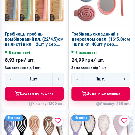
Гребінець-гребінь
Гребінець складаний з
комбінований пл. (22*4.5)см
дзеркалом овал. (16*5.8)см
на листі в кл. 12шт у сер.
1шт в кл. 48шт у сер.
пач. 3кол. №М24 (1200)
коробці 4кол. №М7 (480)
В наявності
В наявності
8,93 грн
/ шт.
24,99 грн
/ шт.
Замовлення від 1 шт.
Замовлення від 1 шт.
-
+
-
+
1
шт.
1
шт.
Кількість
Кількість
Додати до кошика
Додати до кошика
У ящику: 1200 шт.
У ящику: 480 шт.
Новинка
Новинка