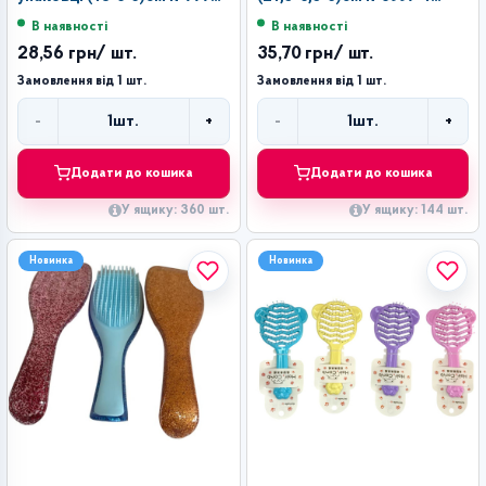
(360)
(144)
В наявності
В наявності
28,56 грн
/ шт.
35,70 грн
/ шт.
Замовлення від 1 шт.
Замовлення від 1 шт.
-
+
-
+
1
шт.
1
шт.
Кількість
Кількість
Додати до кошика
Додати до кошика
У ящику: 360 шт.
У ящику: 144 шт.
Новинка
Новинка