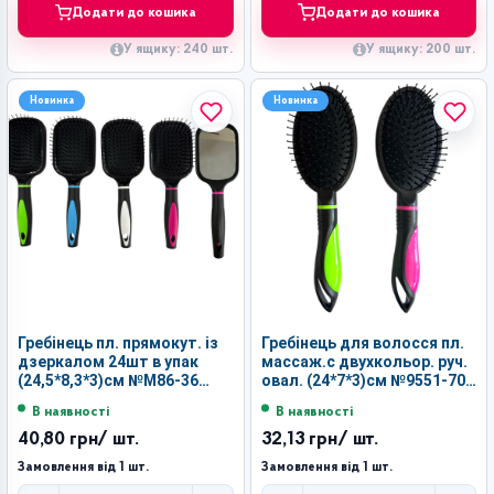
Додати до кошика
Додати до кошика
У ящику: 240 шт.
У ящику: 200 шт.
Новинка
Новинка
Гребінець пл. прямокут. із
Гребінець для волосся пл.
дзеркалом 24шт в упак
массаж.с двухкольор. руч.
(24,5*8,3*3)см №М86-36
овал. (24*7*3)см №9551-70
(144)
(240)
В наявності
В наявності
40,80 грн
/ шт.
32,13 грн
/ шт.
Замовлення від 1 шт.
Замовлення від 1 шт.