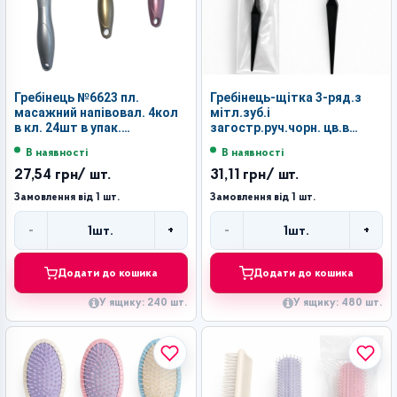
Гребінець №6623 пл.
Гребінець-щітка 3-ряд.з
масажний напівовал. 4кол
мітл.зуб.і
в кл. 24шт в упак.
загостр.руч.чорн. цв.в
(24*4*3)см (240)
кл.48шт в упак
В наявності
В наявності
(21,4*2*2,5)см№27188 (480)
27,54 грн
/ шт.
31,11 грн
/ шт.
Замовлення від 1 шт.
Замовлення від 1 шт.
-
+
-
+
1
шт.
1
шт.
Кількість
Кількість
Додати до кошика
Додати до кошика
У ящику: 240 шт.
У ящику: 480 шт.