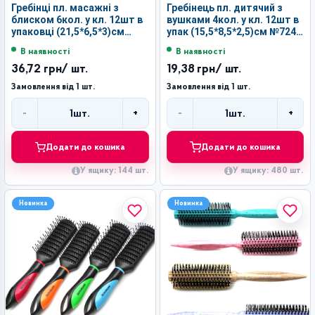
Гребінці пл. масажні з
Гребінець пл. дитячий з
блиском 6кол. у кл. 12шт в
вушками 4кол. у кл. 12шт в
упаковці (21,5*6,5*3)см
упак (15,5*8,5*2,5)см №724
№0997-3 (144)
(480)
В наявності
В наявності
36,72 грн
/ шт.
19,38 грн
/ шт.
Замовлення від 1 шт.
Замовлення від 1 шт.
-
+
-
+
1
шт.
1
шт.
Кількість
Кількість
Додати до кошика
Додати до кошика
У ящику: 144 шт.
У ящику: 480 шт.
Новинка
Новинка