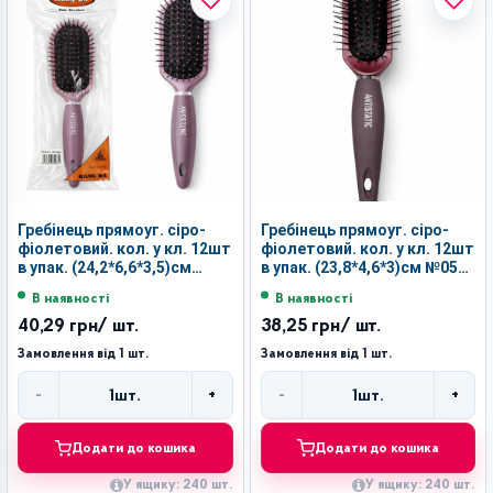
Гребінець прямоуг. сіро-
Гребінець прямоуг. сіро-
фіолетовий. кол. у кл. 12шт
фіолетовий. кол. у кл. 12шт
в упак. (24,2*6,6*3,5)см
в упак. (23,8*4,6*3)см №059-
№059-6885 (240)
6850 (240)
В наявності
В наявності
40,29 грн
/ шт.
38,25 грн
/ шт.
Замовлення від 1 шт.
Замовлення від 1 шт.
-
+
-
+
1
шт.
1
шт.
Кількість
Кількість
Додати до кошика
Додати до кошика
У ящику: 240 шт.
У ящику: 240 шт.