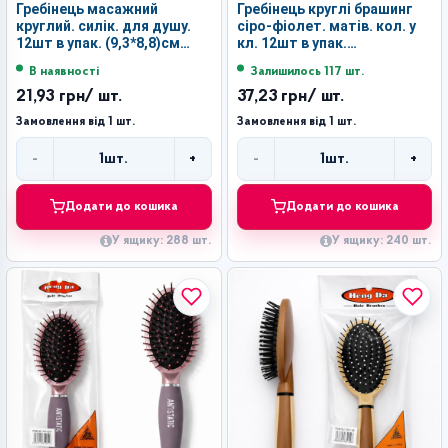
Гребінець масажний
Гребінець круглі брашинг
круглий. силік. для душу.
сіро-фіолет. матів. кол. у
12шт в упак. (9,3*8,8)см
кл. 12шт в упак.
№305А (288)
(22.5*4.3)см №059-6811
В наявності
Залишилось 117 шт.
(240)
21,93 грн
/ шт.
37,23 грн
/ шт.
Замовлення від 1 шт.
Замовлення від 1 шт.
-
+
-
+
1
шт.
1
шт.
Кількість
Кількість
Додати до кошика
Додати до кошика
У ящику: 288 шт.
У ящику: 240 шт.