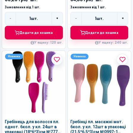
Замовлення від 1 шт.
Замовлення від 1 шт.
-
+
-
+
1
шт.
1
шт.
Кількість
Кількість
Додати до кошика
Додати до кошика
У ящику: 120 шт.
У ящику: 240 шт.
Новинка
Новинка
Гребінець для волосся пл.
Гребінці пл. масажні мат.
однот. 6кол. у кл. 24шт в
6кол. у кл. 12шт в упаковці
упаковці (18*6*3)см №777
(21,5*6,5*3)см №0997-1