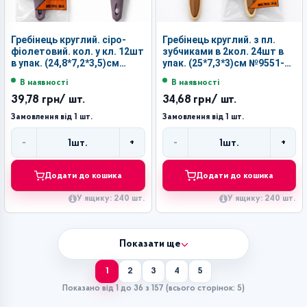
Гребінець круглий. сіро-
Гребінець круглий. з пл.
фіолетовий. кол. у кл. 12шт
зубчиками в 2кол. 24шт в
в упак. (24,8*7,2*3,5)см
упак. (25*7,3*3)см №9551-59
№059-6851B (240)
(240)
В наявності
В наявності
39,78 грн
/ шт.
34,68 грн
/ шт.
Замовлення від 1 шт.
Замовлення від 1 шт.
-
+
-
+
1
шт.
1
шт.
Кількість
Кількість
Додати до кошика
Додати до кошика
У ящику: 240 шт.
У ящику: 240 шт.
Показати ще
1
2
3
4
5
Показано від 1 до 36 з 157 (всього сторінок: 5)