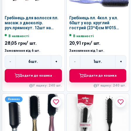
Гребінець для волосся пл.
Гребінець пл. 4кол. у кл.
масаж.з двоколір.
60шт у кор. круглий
руч.прямокут. 12шт на
гострий (23*4)см №015
упаковку (22,5*4,5*3,5)
(240)
В наявності
В наявності
№9552-70 (240)
28,05 грн
/ шт.
20,91 грн
/ шт.
Замовлення від 6 шт.
Замовлення від 1 шт.
-
+
-
+
6
шт.
1
шт.
Кількість
Кількість
Додати до кошика
Додати до кошика
У ящику: 240 шт.
У ящику: 240 шт.
Новинка