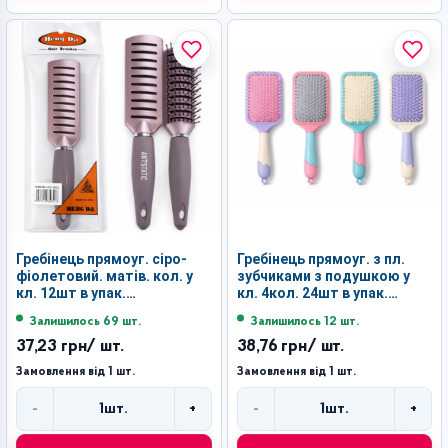
Гребінець прямоуг. сіро-
Гребінець прямоуг. з пл.
фіолетовий. матів. кол. у
зубчиками з подушкою у
кл. 12шт в упак.
кл. 4кол. 24шт в упак.
(22,9*4,6*4)см №059-6852
(25*8.2*3)см №86A-19R (144)
Залишилось 69 шт.
Залишилось 12 шт.
(240)
37,23 грн
/ шт.
38,76 грн
/ шт.
Замовлення від 1 шт.
Замовлення від 1 шт.
-
+
-
+
1
шт.
1
шт.
Кількість
Кількість