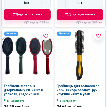
-
+
-
+
1
шт.
1
шт.
Кількість
Кількість
Додати до кошика
Додати до кошика
У ящику: 144 шт.
У ящику: 240 шт.
Новинка
Новинка
Гребінець матов. з
Гребінець для волосся пл.
дзеркалом у кл. 24шт в
чорн. із чорнозолот. руч.
упаковці (23,5*7*3)см
круглий 24шт в упак
№9551А (120)
(22,5*4)см №9511-2 (240)
В наявності
В наявності
38,25 грн
/ шт.
34,68 грн
/ шт.