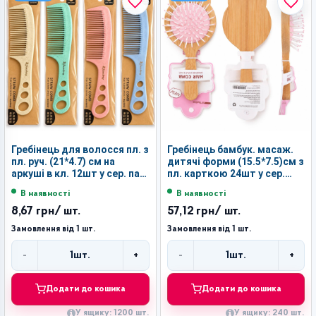
Гребінець для волосся пл. з
Гребінець бамбук. масаж.
пл. руч. (21*4.7) см на
дитячі форми (15.5*7.5)см з
аркуші в кл. 12шт у сер. пач.
пл. карткою 24шт у сер.
3кол. №М22 (1200)
коробці №МНО (240)
В наявності
В наявності
8,67 грн
/ шт.
57,12 грн
/ шт.
Замовлення від 1 шт.
Замовлення від 1 шт.
-
+
-
+
1
шт.
1
шт.
Кількість
Кількість
Додати до кошика
Додати до кошика
У ящику: 1200 шт.
У ящику: 240 шт.