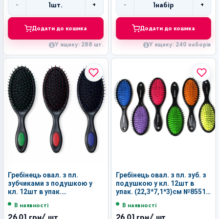
-
+
-
+
1
шт.
1
набір
Кількість
Кількість
Додати до кошика
Додати до кошика
У ящику: 288 шт.
У ящику: 240 наборів
Гребінець овал. з пл.
Гребінець овал. з пл. зуб. з
зубчиками з подушкою у
подушкою у кл. 12шт в
кл. 12шт в упак.
упак. (22,3*7,1*3)см №8551С
(22,5*7,1*3)см №9717 (240)
(240)
В наявності
В наявності
26,01 грн
/ шт.
26,01 грн
/ шт.