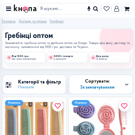
Знайти
Головна
Догляд та гігієна
Гребінці
Гребінці оптом
Замовляйте гребінці оптом та дрібним оптом на Knopa. Товари для дому, догляду та
магазину, замовлення від 1000 грн, доставка по Україні.
Від 1000 грн
5000+ товарів
Для дому
мін. сума замовлення
у наявності
та бізнесу
Сортувати:
Категорії та фільтр
За замовчуванням
Показати
Новинка
Новинка