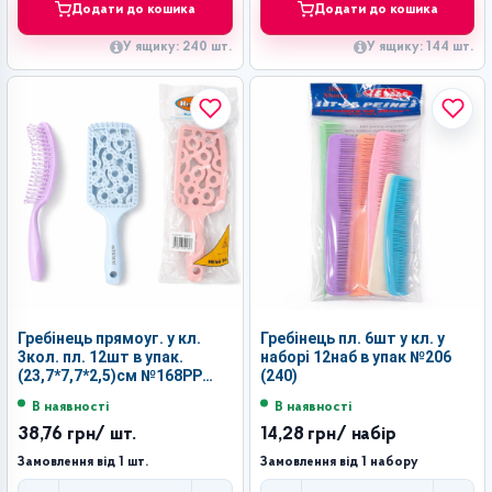
Додати до кошика
Додати до кошика
У ящику: 240 шт.
У ящику: 144 шт.
Гребінець прямоуг. у кл.
Гребінець пл. 6шт у кл. у
3кол. пл. 12шт в упак.
наборі 12наб в упак №206
(23,7*7,7*2,5)см №168РР
(240)
(288)
В наявності
В наявності
38,76 грн
/ шт.
14,28 грн
/ набір
Замовлення від 1 шт.
Замовлення від 1 набору