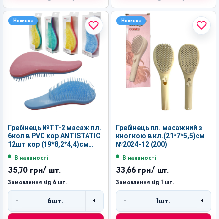
Новинка
Новинка
Гребінець №ТТ-2 масаж пл.
Гребінець пл. масажний з
6кол в PVC кор ANTISTATIC
кнопкою в кл.(21*7*5,5)см
12шт кор (19*8,2*4,4)см
№2024-12 (200)
(240)
В наявності
В наявності
35,70 грн
/ шт.
33,66 грн
/ шт.
Замовлення від 6 шт.
Замовлення від 1 шт.
-
+
-
+
6
шт.
1
шт.
Кількість
Кількість