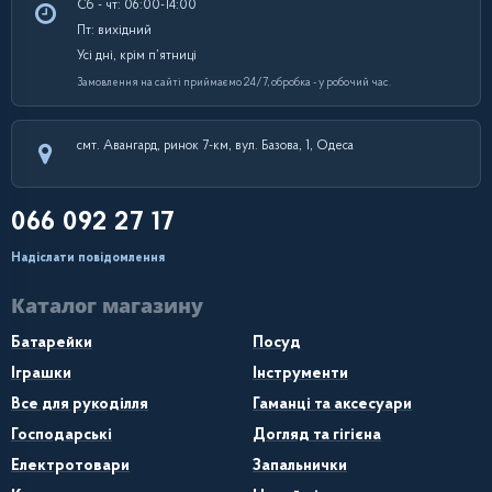
Сб - чт: 06:00-14:00
Пт: вихідний
Усі дні, крім п’ятниці
Замовлення на сайті приймаємо 24/7, обробка - у робочий час.
смт. Авангард, ринок 7-км, вул. Базова, 1, Одеса
066 092 27 17
Надіслати повідомлення
Каталог магазину
Батарейки
Посуд
Іграшки
Інструменти
Все для рукоділля
Гаманці та аксесуари
Господарські
Догляд та гігієна
Електротовари
Запальнички