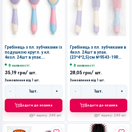
Гребінець з пл. зубчиками із
Гребінець з пл. зубчиками в
подушкою кругл. у кл.
4кол. 24шт в упак.
4кол. 24шт в упак.
(23*4*2,5)см №9543-19R
(24,5*7,3*3)см №9551-19R
(240)
В наявності
В наявності
(240)
35,19 грн
/ шт.
28,05 грн
/ шт.
Замовлення від 1 шт.
Замовлення від 1 шт.
-
+
-
+
1
шт.
1
шт.
Кількість
Кількість
Додати до кошика
Додати до кошика
У ящику: 240 шт.
У ящику: 240 шт.