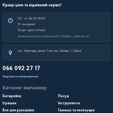
Кращі ціни та відмінний сервіс!
Сб - чт: 06:00-14:00
Пт: вихідний
Усі дні, крім п’ятниці
Замовлення на сайті приймаємо 24/7, обробка - у робочий час.
смт. Авангард, ринок 7-км, вул. Базова, 1, Одеса
066 092 27 17
Надіслати повідомлення
Каталог магазину
Батарейки
Посуд
Іграшки
Інструменти
Все для рукоділля
Гаманці та аксесуари