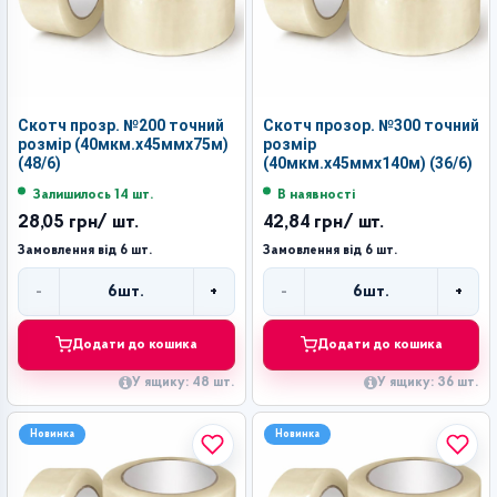
Скотч прозр. №200 точний
Скотч прозор. №300 точний
розмір (40мкм.х45ммх75м)
розмір
(48/6)
(40мкм.х45ммх140м) (36/6)
Залишилось 14 шт.
В наявності
28,05 грн
/ шт.
42,84 грн
/ шт.
Замовлення від 6 шт.
Замовлення від 6 шт.
-
+
-
+
6
шт.
6
шт.
Кількість
Кількість
Додати до кошика
Додати до кошика
У ящику: 48 шт.
У ящику: 36 шт.
Новинка
Новинка