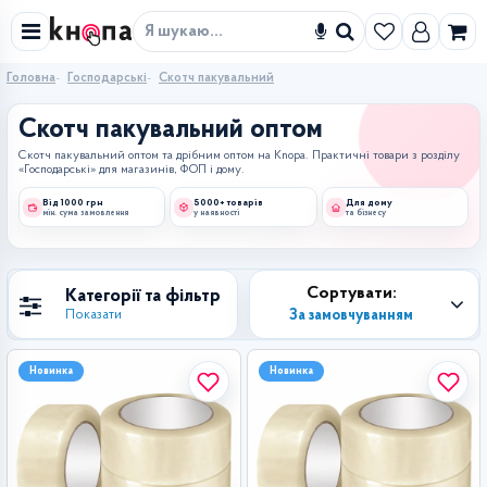
Знайти
Головна
Господарські
Скотч пакувальний
Скотч пакувальний оптом
Скотч пакувальний оптом та дрібним оптом на Knopa. Практичні товари з розділу
«Господарські» для магазинів, ФОП і дому.
Від 1000 грн
5000+ товарів
Для дому
мін. сума замовлення
у наявності
та бізнесу
Сортувати:
Категорії та фільтр
За замовчуванням
Показати
Новинка
Новинка