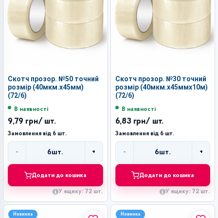
Скотч прозор. №50 точний
Скотч прозор. №30 точний
розмір (40мкм.х45мм)
розмір (40мкм.х45ммх10м)
(72/6)
(72/6)
В наявності
В наявності
9,79 грн
/ шт.
6,83 грн
/ шт.
Замовлення від 6 шт.
Замовлення від 6 шт.
-
+
-
+
6
шт.
6
шт.
Кількість
Кількість
Додати до кошика
Додати до кошика
У ящику: 72 шт.
У ящику: 72 шт.
Новинка
Новинка