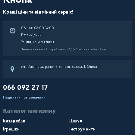
Кращі ціни та відмінний сервіс!
Сб - чт: 06:00-14:00
Пт: вихідний
Усі дні, крім п’ятниці
Замовлення на сайті приймаємо 24/7, обробка - у робочий час.
смт. Авангард, ринок 7-км, вул. Базова, 1, Одеса
066 092 27 17
Надіслати повідомлення
Каталог магазину
Батарейки
Посуд
Іграшки
Інструменти