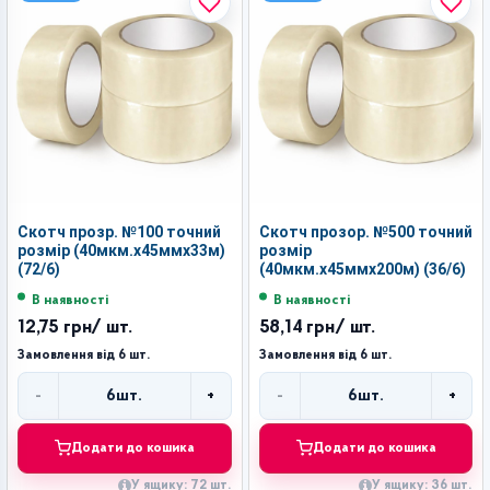
Скотч прозр. №100 точний
Скотч прозор. №500 точний
розмір (40мкм.х45ммх33м)
розмір
(72/6)
(40мкм.х45ммх200м) (36/6)
В наявності
В наявності
12,75 грн
/ шт.
58,14 грн
/ шт.
Замовлення від 6 шт.
Замовлення від 6 шт.
-
+
-
+
6
шт.
6
шт.
Кількість
Кількість
Додати до кошика
Додати до кошика
У ящику: 72 шт.
У ящику: 36 шт.