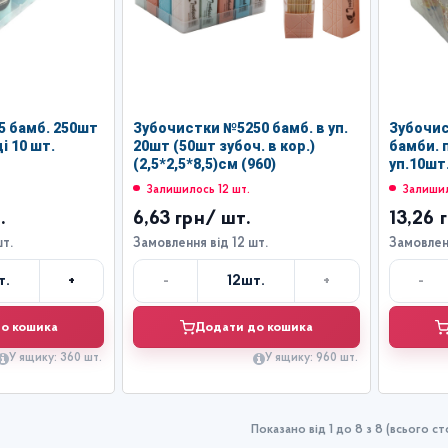
5 бамб. 250шт
Зубочистки №5250 бамб. в уп.
Зубочис
20шт (50шт зубоч. в кор.)
бамби. 
(2,5*2,5*8,5)см (960)
уп.10шт.
Залишилось 12 шт.
Залишил
.
6,63 грн
/ шт.
13,26 
шт.
Замовлення від 12 шт.
Замовленн
+
-
+
-
т.
12
шт.
лькість
Кількість
о кошика
Додати до кошика
У ящику: 360 шт.
У ящику: 960 шт.
Показано від 1 до 8 з 8 (всього сто