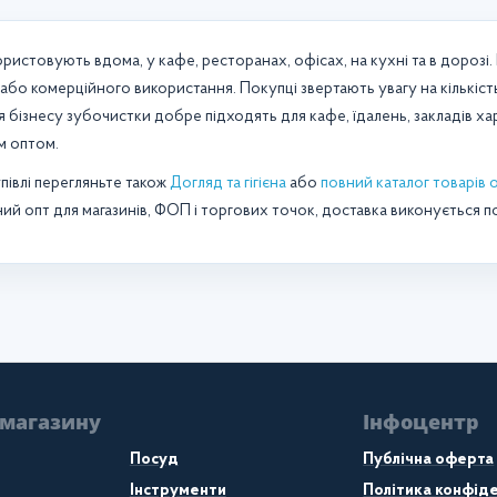
ристовують вдома, у кафе, ресторанах, офісах, на кухні та в дорозі
бо комерційного використання. Покупці звертають увагу на кількість,
я бізнесу зубочистки добре підходять для кафе, їдалень, закладів х
м оптом.
півлі перегляньте також
Догляд та гігієна
або
повний каталог товарів 
й опт для магазинів, ФОП і торгових точок, доставка виконується по
 магазину
Інфоцентр
Посуд
Публічна оферта
Інструменти
Політика конфіде