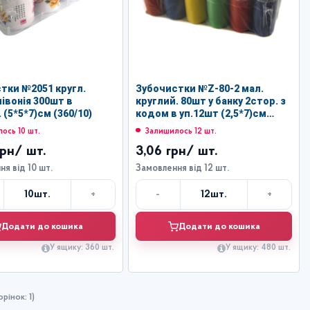
тки №2051 кругл.
Зубочистки №Z-80-2 мал.
півонія 300шт в
круглий. 80шт у банку 2стор. з
 (5*5*7)см (360/10)
кодом в уп.12шт (2,5*7)см
(480/12)
ось 10 шт.
Залишилось 12 шт.
грн
/ шт.
3,06 грн
/ шт.
я від 10 шт.
Замовлення від 12 шт.
+
-
+
10
шт.
12
шт.
Кількість
Кількість
Додати до кошика
Додати до кошика
У ящику: 360 шт.
У ящику: 480 шт.
рінок: 1)