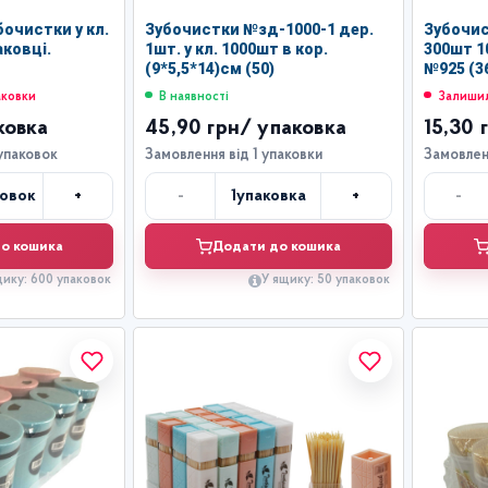
бочистки у кл.
Зубочистки №зд-1000-1 дер.
Зубочис
аковці.
1шт. у кл. 1000шт в кор.
300шт 1
(9*5,5*14)см (50)
№925 (3
аковки
В наявності
Залишил
ковка
45,90 грн
/ упаковка
15,30 
упаковок
Замовлення від 1 упаковки
Замовленн
+
-
+
-
ковок
1
упаковка
лькість
Кількість
о кошика
Додати до кошика
щику: 600 упаковок
У ящику: 50 упаковок