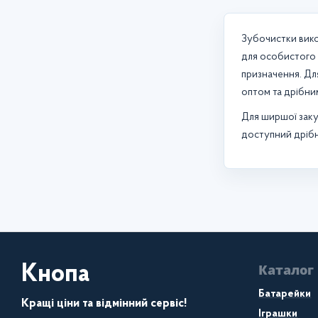
Зубочистки вико
для особистого а
призначення. Дл
оптом та дрібни
Для ширшої заку
доступний дрібни
Каталог
Кнопа
Батарейки
Кращі ціни та відмінний сервіс!
Іграшки