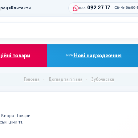
092 27 17
праця
Контакти
Сб-Чт 06:00-
066
ційні товари
Нові надходження
NEW
Головна
Догляд та гігієна
Зубочистки
а Knopa. Товари
ькі ціни та