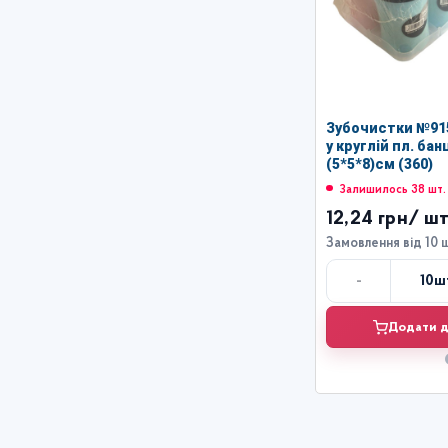
Зубочистки №91
у круглій пл. банці 10 шт.
(5*5*8)см (360)
Залишилось 38 шт.
12,24 грн
/ шт
Замовлення від 10 
-
10
ш
Кі
Додати д