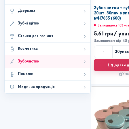
Зубна нитки + зу
Дзеркала
20шт. 30пач в уп
№Н7655 (600)
Зубні щітки
Залишилось 103 уп
5,61 грн
/ упа
Станки для гоління
Замовлення від 30 
Косметика
-
30
упа
Кі
Зубочистки
Додати д
Помазки
У я
Медична продукція