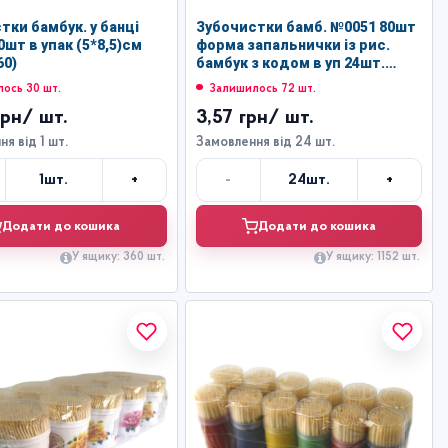
тки бамбук. у банці
Зубочистки бамб. №0051 80шт
0шт в упак (5*8,5)см
форма запальнички із рис.
60)
бамбук з кодом в уп 24шт.
(1152/24)
ось 30 шт.
Залишилось 72 шт.
грн
/ шт.
3,57 грн
/ шт.
я від 1 шт.
Замовлення від 24 шт.
+
-
+
1
шт.
24
шт.
Кількість
Кількість
Додати до кошика
Додати до кошика
У ящику: 360 шт.
У ящику: 1152 шт.