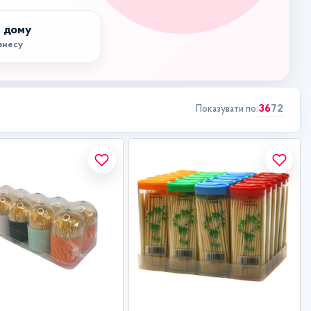
 дому
ізнесу
36
72
Показувати по: