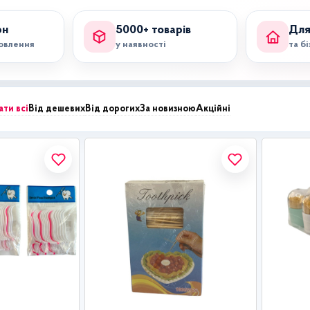
рн
5000+ товарів
Для
мовлення
у наявності
та б
ати всі
Від дешевих
Від дорогих
За новизною
Акційні