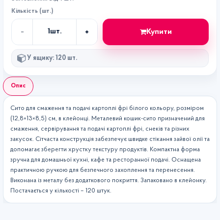
Кількість (шт.)
-
+
Купити
1
шт.
Кількість
У ящику: 120 шт.
Опис
Сито для смаження та подачі картоплі фрі білого кольору, розміром
(12,8×13×8,5) см, в клейонці. Металевий кошик-сито призначений для
смаження, сервірування та подачі картоплі фрі, снеків та різних
закусок. Сітчаста конструкція забезпечує швидке стікання зайвої олії та
допомагає зберегти хрустку текстуру продуктів. Компактна форма
зручна для домашньої кухні, кафе та ресторанної подачі. Оснащена
практичною ручкою для безпечного захоплення та перенесення.
Виконана із металу без додаткового покриття. Запаковано в клейонку.
Постачається у кількості – 120 штук.