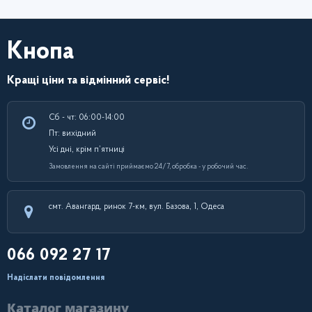
Кнопа
Кращі ціни та відмінний сервіс!
Сб - чт: 06:00-14:00
Пт: вихідний
Усі дні, крім п’ятниці
Замовлення на сайті приймаємо 24/7, обробка - у робочий час.
смт. Авангард, ринок 7-км, вул. Базова, 1, Одеса
066 092 27 17
Надіслати повідомлення
Каталог магазину