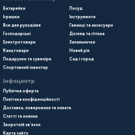
Батарейки
Посуд
Іграшки
Інструменти
Все для рукоділля
Гаманці та аксесуари
Господарські
Догляд та гігієна
Електротовари
Запальнички
Канцтовари
Новий рік
Подарунки та сувеніри
Сад і город
Спортивний інвентар
Інфоцентр
Публічна оферта
Політика конфіденційності
Доставка, повернення та оплата
Статті та новини
Зворотній зв’язок
Карта сайту