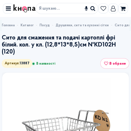
Знайти
Каталог
Посуд
Друшляки, сита та кухонні сітки
Сито для 
Сито для смаження та подачі картоплі фрі
білий. кол. у кл. (12,8*13*8,5)см №KD102H
(120)
В обране
Артикул:
13887
В наявності