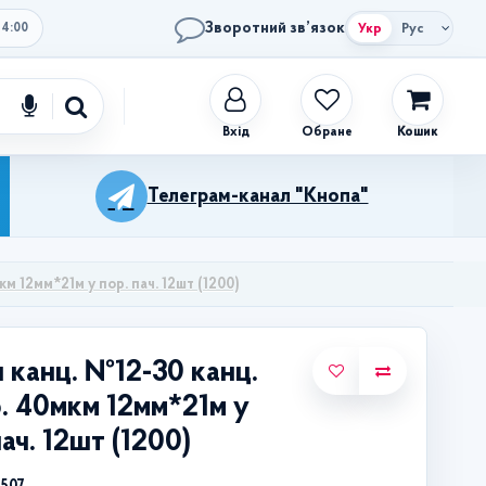
Зворотний зв’язок
Укр
Рус
14:00
Обране
Кошик
Телеграм-канал "Кнопа"
м 12мм*21м у пор. пач. 12шт (1200)
 канц. №12-30 канц.
. 40мкм 12мм*21м у
пач. 12шт (1200)