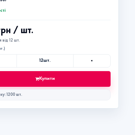
7507
сті
 грн
/ шт.
 від 12 шт.
т.)
+
12
шт.
Кількість
Купити
ку: 1200 шт.