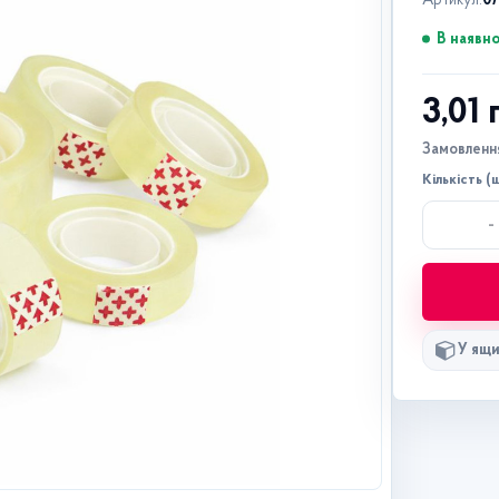
Артикул:
0
В наявно
3,01
Замовлення
Кількість (ш
-
У ящи