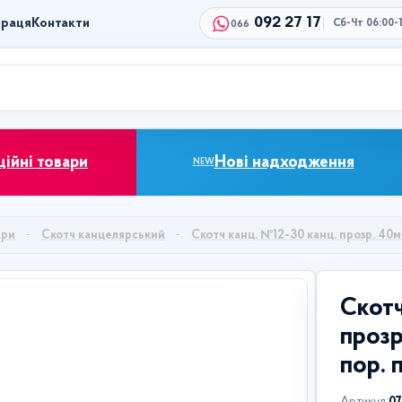
092 27 17
праця
Контакти
Сб-Чт 06:00-
066
ційні товари
Нові надходження
NEW
ари
Скотч канцелярський
Скотч канц. №12-30 канц. прозр. 40мк
Скотч
прозр
пор. 