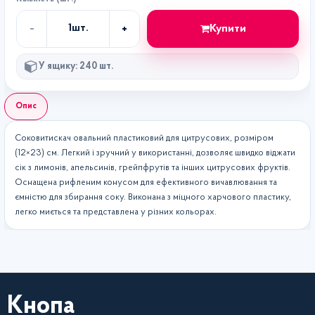
-
+
Купити
1
шт.
Кількість
У ящику: 240 шт.
Опис
Соковитискач овальний пластиковий для цитрусових, розміром
(12×23) см. Легкий і зручний у використанні, дозволяє швидко віджати
сік з лимонів, апельсинів, грейпфрутів та інших цитрусових фруктів.
Оснащена рифленим конусом для ефективного вичавлювання та
ємністю для збирання соку. Виконана з міцного харчового пластику,
легко миється та представлена у різних кольорах.
Кнопа