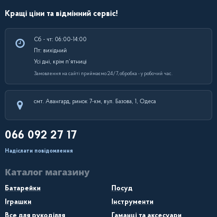
Кращі ціни та відмінний сервіс!
Сб - чт: 06:00-14:00
Пт: вихідний
Усі дні, крім п’ятниці
Замовлення на сайті приймаємо 24/7, обробка - у робочий час.
смт. Авангард, ринок 7-км, вул. Базова, 1, Одеса
066 092 27 17
Надіслати повідомлення
Каталог магазину
Батарейки
Посуд
Іграшки
Інструменти
Все для рукоділля
Гаманці та аксесуари