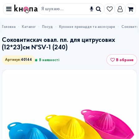
Знайти
Каталог
Посуд
Кухонне приладдя та аксесуари
Соковитис
Соковитискач овал. пл. для цитрусових
(12*23)см №SV-1 (240)
В обране
Артикул:
40144
В наявності